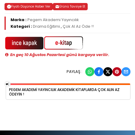
Fiyatı Düşünce Haber Ver
Ürünü Tavsiye Et
Marka :
Pegem Akademi Yayıncılık
Kategori :
Drama Eğitimi
,
Çok Al Az Öde !!
En geç 10 Ağustos Pazartesi günü kargoya verilir.
PAYLAŞ :
PEGEM AKADEMI YAYINCILIK AKADEMIK KITAPLARDA ÇOK ALIN AZ
ÖDEYIN !