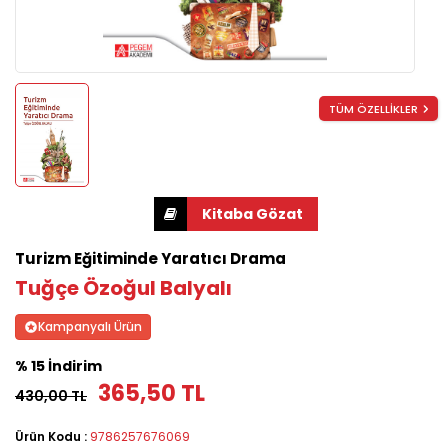
TÜM ÖZELLİKLER
Turizm Eğitiminde Yaratıcı Drama
Tuğçe Özoğul Balyalı
Kampanyalı Ürün
% 15 İndirim
365,50 TL
430,00 TL
Ürün Kodu :
9786257676069