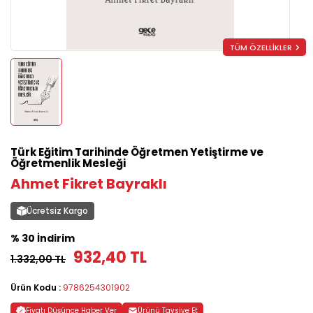
TÜM ÖZELLİKLER
Türk Eğitim Tarihinde Öğretmen Yetiştirme ve
Öğretmenlik Mesleği
Ahmet Fikret Bayraklı
Ücretsiz Kargo
% 30 İndirim
932,40 TL
1.332,00 TL
Ürün Kodu :
9786254301902
Fiyatı Düşünce Haber Ver
Ürünü Tavsiye Et