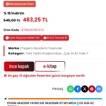
Kampanyalı Ürün
% 15 İndirim
463,25 TL
545,00 TL
Ürün Kodu :
9786053187370
Fiyatı Düşünce Haber Ver
Ürünü Tavsiye Et
Marka :
Pegem Akademi Yayıncılık
Kategori :
Türk Tarihi Araştırmaları
,
Çok Al Az Öde !!
En geç 10 Ağustos Pazartesi günü kargoya verilir.
PAYLAŞ :
PEGEM AKADEMI YAYINCILIK AKADEMIK KITAPLARDA ÇOK ALIN AZ