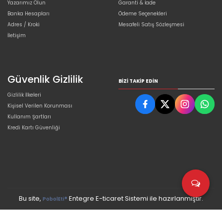
Yazarımız Olun
Garanti & İade
Banka Hesapları
Ödeme Seçenekleri
Adres / Kroki
Mesafeli Satış Sözleşmesi
İletişim
Güvenlik Gizlilik
BIZI TAKIP EDIN
Gizlilik İlkeleri
Kişisel Verilen Korunması
Kullanım Şartları
Kredi Kartı Güvenliği
Bu site,
Entegre E-ticaret Sistemi ile hazırlanmıştır.
PobolEti®