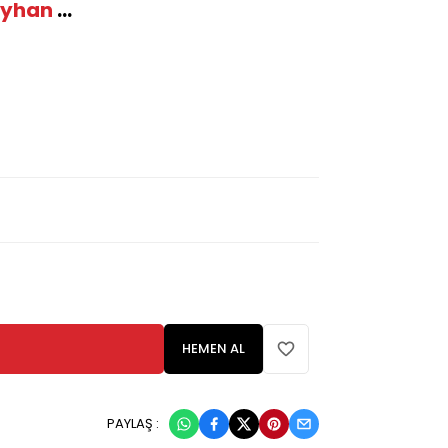
eyhan
...
HEMEN AL
PAYLAŞ :