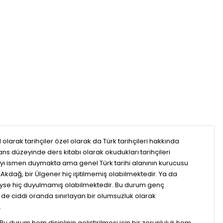
rak tarihçiler özel olarak da Türk tarihçileri hakkında
s düzeyinde ders kitabı olarak okudukları tarihçileri
yı ismen duymakta ama genel Türk tarihi alanının kurucusu
ir Akdağ, bir Ülgener hiç işitilmemiş olabilmektedir. Ya da
deyse hiç duyulmamış olabilmektedir. Bu durum genç
ni de ciddi oranda sınırlayan bir olumsuzluk olarak
.
Bu durum hem disiplinin geliştirilmesi için bir zorunluluk hem