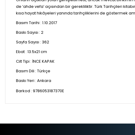
de ‘ahde vefa’ açısından bir gerekliliktir. Türk Tarihçileri kit
kısa hayat hikâyeleri yanında tarihçiliklerini de göstermek am
Basım Tarihi :
1.10.2017
Baskı Sayısı :
2
Sayfa Sayısı :
362
Ebat :
13.5x21 cm
Cilt Tipi :
İNCE KAPAK
Basım Dili :
Türkçe
Baskı Yeri :
Ankara
Barkod :
9786053187370E