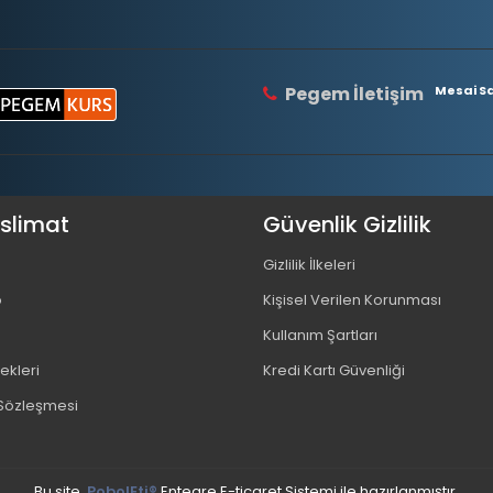
Pegem İletişim
Mesai Saa
eslimat
Güvenlik Gizlilik
Gizlilik İlkeleri
o
Kişisel Verilen Korunması
Kullanım Şartları
kleri
Kredi Kartı Güvenliği
 Sözleşmesi
Bu site,
PobolEti®
Entegre E-ticaret Sistemi ile hazırlanmıştır.