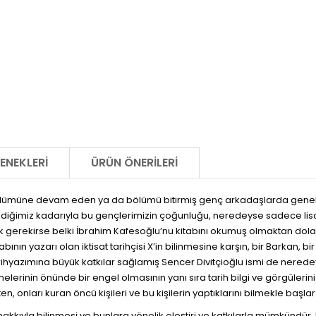
ENEKLERI
ÜRÜN ÖNERILERI
ölümüne devam eden ya da bölümü bitirmiş genç arkadaşlarda genel ola
ediğimiz kadarıyla bu gençlerimizin çoğunluğu, neredeyse sadece lisan
 gerekirse belki İbrahim Kafesoğlu’nu kitabını okumuş olmaktan dola
ının yazarı olan iktisat tarihçisi X’in bilinmesine karşın, bir Barkan, b
rihyazımına büyük katkılar sağlamış Sencer Divitçioğlu ismi de nere
tmelerinin önünde bir engel olmasının yanı sıra tarih bilgi ve görgüleri
n, onları kuran öncü kişileri ve bu kişilerin yaptıklarını bilmekle başlar
hakkıyla bilinmesi ve bunlara yönelik eleştiri ve katkılarla mümkündür. 