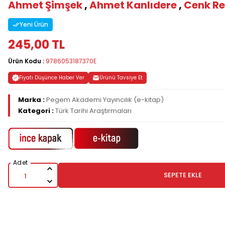
Ahmet Şimşek
,
Ahmet Kanlıdere
,
Cenk R
Yeni Ürün
245,00 TL
Ürün Kodu :
9786053187370E
Fiyatı Düşünce Haber Ver
Ürünü Tavsiye Et
Marka :
Pegem Akademi Yayıncılık (e-kitap)
Kategori :
Türk Tarihi Araştırmaları
SEPETE EKLE