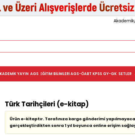
Akademik/K
KADEMIK YAYIN
AGS
EĞITIM BILIMLERI
AGS-ÖABT
KPSS GY-GK
SETLER
Türk Tarihçileri (e-kitap)
Ürün e-kitaptır. Tarafınıza kargo gönderimi yapılmayacak
gerçekleştirdikten sonra 1 yıl boyunca online erişim sağlay