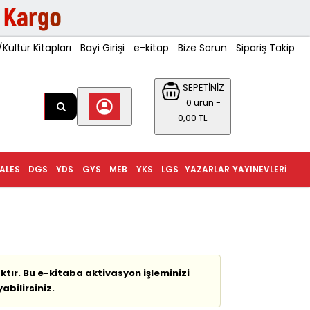
ültür Kitapları
Bayi Girişi
e-kitap
Bize Sorun
Sipariş Takip
SEPETİNİZ
0 ürün -
0,00 TL
ALES
DGS
YDS
GYS
MEB
YKS
LGS
YAZARLAR
YAYINEVLERI
tır. Bu e-kitaba aktivasyon işleminizi
abilirsiniz.