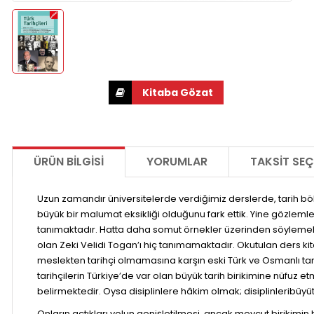
ÜRÜN BILGISI
YORUMLAR
TAKSIT SEÇ
Uzun zamandır üniversitelerde verdiğimiz derslerde, tarih b
büyük bir malumat eksikliği olduğunu fark ettik. Yine gözleml
tanımaktadır. Hatta daha somut örnekler üzerinden söylemek
olan Zeki Velidi Togan’ı hiç tanımamaktadır. Okutulan ders kitab
meslekten tarihçi olmamasına karşın eski Türk ve Osmanlı ta
tarihçilerin Türkiye’de var olan büyük tarih birikimine nüfuz e
belirmektedir. Oysa disiplinlere hâkim olmak; disiplinleribüyüte
Onların açtıkları yolun genişletilmesi, ancak mevcut birikimin 