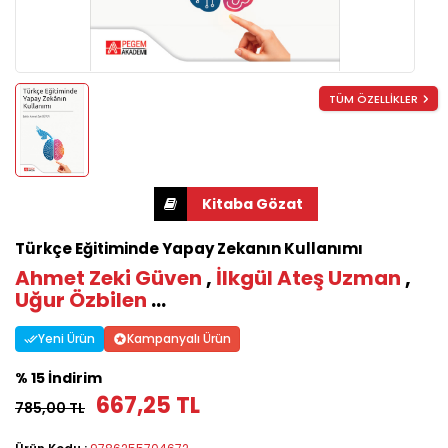
TÜM ÖZELLİKLER
Türkçe Eğitiminde Yapay Zekanın Kullanımı
Ahmet Zeki Güven
,
İlkgül Ateş Uzman
,
Uğur Özbilen
...
Yeni Ürün
Kampanyalı Ürün
% 15 İndirim
667,25 TL
785,00 TL