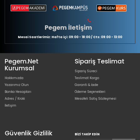
Pegem İletişim
Mesai Saatlerimiz: Hafta içi: 09:00 - 18:00 / Cts: 09:00 - 13:00
Pegem.Net
Sipariş Teslimat
Kurumsal
Sipariş Süreci
Hakkımızda
Teslimat Kargo
Yazarımız Olun
Garanti & İade
Banka Hesapları
Ödeme Seçenekleri
Adres / Kroki
Mesafeli Satış Sözleşmesi
İletişim
Güvenlik Gizlilik
BIZI TAKIP EDIN