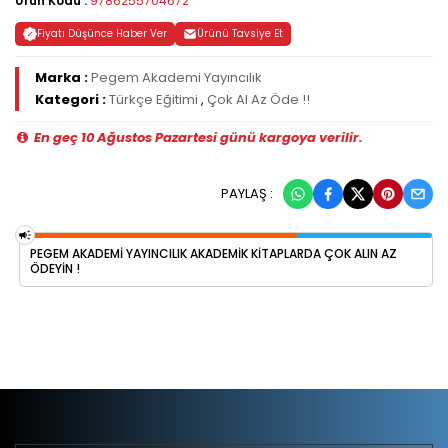
Ürün Kodu :
9786255704672
Fiyatı Düşünce Haber Ver
Ürünü Tavsiye Et
Marka :
Pegem Akademi Yayıncılık
Kategori :
Türkçe Eğitimi
,
Çok Al Az Öde !!
En geç 10 Ağustos Pazartesi günü kargoya verilir.
PAYLAŞ :
PEGEM AKADEMI YAYINCILIK AKADEMIK KITAPLARDA ÇOK ALIN AZ
ÖDEYIN !