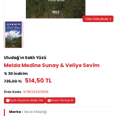
TÜM ÖZELLİKLER
Uludağ'ın Saklı Yüzü
Melda Medine Sunay & Veliye Sevim
% 30 İndirim
514,50 TL
735,00 TL
Ürün Kodu :
9786254301568
Fiyatı Düşünce Haber Ver
Ürünü Tavsiye Et
Marka :
Gece Kitaplığı