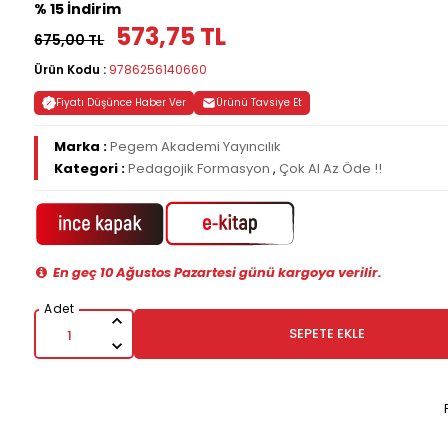
% 15 İndirim
573,75 TL
675,00 TL
Ürün Kodu :
9786256140660
Fiyatı Düşünce Haber Ver
Ürünü Tavsiye Et
Marka :
Pegem Akademi Yayıncılık
Kategori :
Pedagojik Formasyon
,
Çok Al Az Öde !!
En geç 10 Ağustos Pazartesi günü kargoya verilir.
SEPETE EKLE