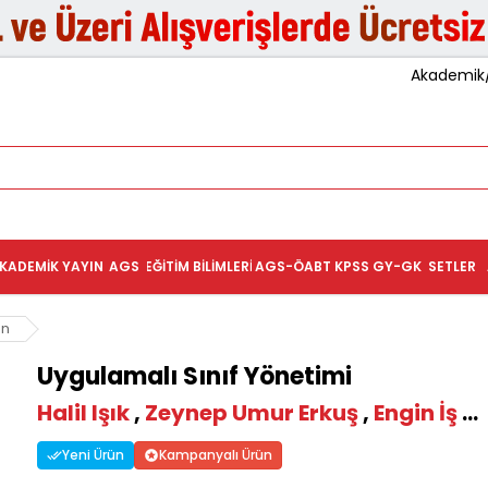
Akademik/K
KADEMIK YAYIN
AGS
EĞITIM BILIMLERI
AGS-ÖABT
KPSS GY-GK
SETLER
on
Uygulamalı Sınıf Yönetimi
Halil Işık
,
Zeynep Umur Erkuş
,
Engin İş
...
Yeni Ürün
Kampanyalı Ürün