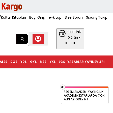
ültür Kitapları
Bayi Girişi
e-kitap
Bize Sorun
Sipariş Takip
SEPETİNİZ
0 ürün -
0,00 TL
ALES
DGS
YDS
GYS
MEB
YKS
LGS
YAZARLAR
YAYINEVLERI
PEGEM AKADEMI YAYINCILIK
AKADEMIK KITAPLARDA ÇOK
ALIN AZ ÖDEYIN !