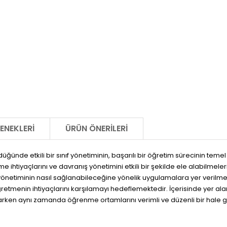
ENEKLERI
ÜRÜN ÖNERILERI
e etkili bir sınıf yönetiminin, başarılı bir öğretim sürecinin temel taş
enme ihtiyaçlarını ve davranış yönetimini etkili bir şekilde ele alabilme
f yönetiminin nasıl sağlanabileceğine yönelik uygulamalara yer verilme
tmenin ihtiyaçlarını karşılamayı hedeflemektedir. İçerisinde yer alan 
ken aynı zamanda öğrenme ortamlarını verimli ve düzenli bir hale get