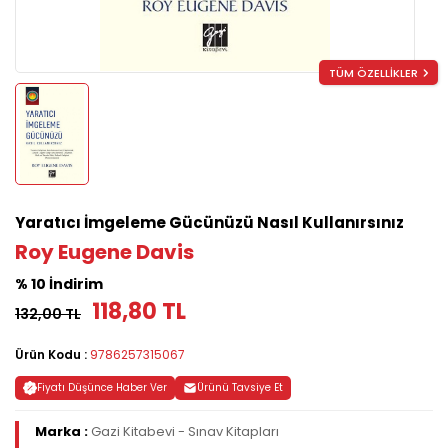
TÜM ÖZELLİKLER
Yaratıcı İmgeleme Gücünüzü Nasıl Kullanırsınız
Roy Eugene Davis
% 10 İndirim
118,80 TL
132,00 TL
Ürün Kodu :
9786257315067
Fiyatı Düşünce Haber Ver
Ürünü Tavsiye Et
Marka :
Gazi Kitabevi - Sınav Kitapları