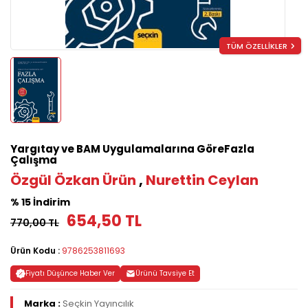
TÜM ÖZELLİKLER
Yargıtay ve BAM Uygulamalarına GöreFazla
Çalışma
Özgül Özkan Ürün
,
Nurettin Ceylan
% 15 İndirim
654,50 TL
770,00 TL
Ürün Kodu :
9786253811693
Fiyatı Düşünce Haber Ver
Ürünü Tavsiye Et
Marka :
Seçkin Yayıncılık