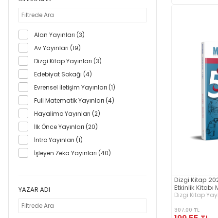
Alan Yayınları (3)
Av Yayınları (19)
Dizgi Kitap Yayınları (3)
Edebiyat Sokağı (4)
Evrensel İletişim Yayınları (1)
Full Matematik Yayınları (4)
Hayalimo Yayınları (2)
İlk Önce Yayınları (20)
İntro Yayınları (1)
İşleyen Zeka Yayınları (40)
Legend English (4)
Dizgi Kitap 20
Mozaik Yayınları (35)
Etkinlik Kitab
YAZAR ADI
Nitelik Yayınları (29)
Dizgi Kitap Yay
Özdil Akademi (2)
307,00 TL