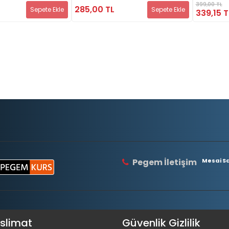
399,00 TL
285,00 TL
Sepete Ekle
Sepete Ekle
339,15 T
Pegem İletişim
Mesai Saa
eslimat
Güvenlik Gizlilik