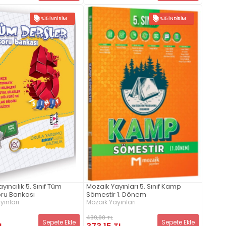
%15 İNDIRIM
%15 İNDIRIM
yıncılık 5. Sınıf Tüm
Mozaik Yayınları 5. Sınıf Kamp
oru Bankası
Sömestir 1. Dönem
yınları
Mozaik Yayınları
439,00 TL
Sepete Ekle
Sepete Ekle