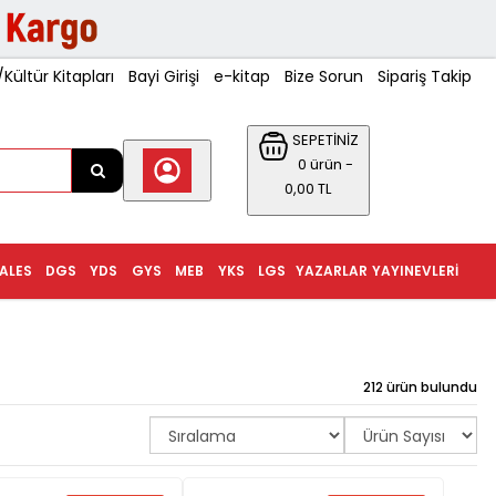
ültür Kitapları
Bayi Girişi
e-kitap
Bize Sorun
Sipariş Takip
SEPETİNİZ
0 ürün -
0,00 TL
ALES
DGS
YDS
GYS
MEB
YKS
LGS
YAZARLAR
YAYINEVLERI
212 ürün bulundu