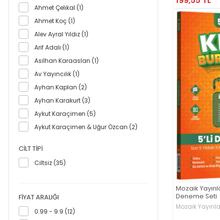
199,55 TL
Palme Yayıncılık Hazırlık Kitapları
Ahmet Çelikal (1)
Bayilik Ürünleri (5)
Ahmet Koç (1)
Son Viraj Yayınları (6)
Alev Ayral Yıldız (1)
Tonguç (2)
Arif Adalı (1)
Ulti Yayınları (31)
Asilhan Karaaslan (1)
Yeni Tarz Yayınları (1)
Av Yayıncılık (1)
Ayhan Kaplan (2)
Ayhan Karakurt (3)
Aykut Karaçimen (5)
Aykut Karaçimen & Uğur Özcan (2)
Aysun Şengül (1)
CILT TIPI
Barış Tazecan (1)
Ciltsiz (35)
Bes Yayınları (6)
Bilhan Uğurlu (1)
Mozaik Yayınlar
Caner Şener (1)
Deneme Seti
FIYAT ARALIĞI
Mozaik Yayınla
Duygu Şenyurt (1)
0.99 - 9.9 (12)
Emel Atalay (1)