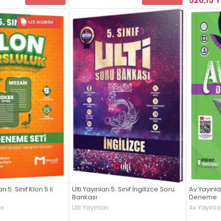
526,15 T
%15 İNDIRIM
ı 5. Sınıf Klon 5 li
Ulti Yayınları 5. Sınıf İngilizce Soru
Av Yayınlar
Bankası
Deneme
rı
Ulti Yayınları
Av Yayınlar