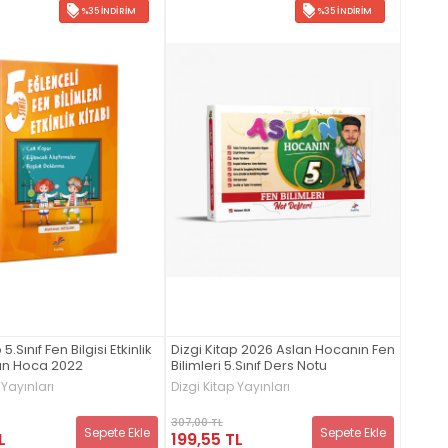
%35 İNDIRIM
%35 İNDIRIM
5.Sınıf Fen Bilgisi Etkinlik
Dizgi Kitap 2026 Aslan Hocanın Fen
lan Hoca 2022
Bilimleri 5.Sınıf Ders Notu
 Yayınları
Dizgi Kitap Yayınları
307,00 TL
Sepete Ekle
Sepete Ekle
L
199,55 TL