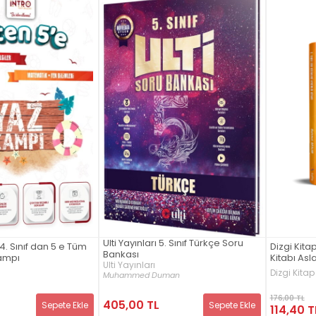
Ulti Yayınları 5. Sınıf Türkçe Soru
 4. Sınıf dan 5 e Tüm
Dizgi Kitap 
Bankası
Kampı
Kitabı As
Ulti Yayınları
Dizgi Kitap
Muhammed Duman
176,00 TL
405,00 TL
Sepete Ekle
Sepete Ekle
114,40 T