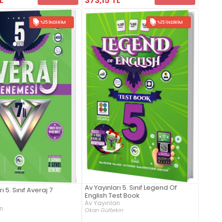
L
373,15 TL
%15 İNDIRIM
%15 İNDIRIM
Av Yayınları 5. Sınıf Legend Of
ı 5. Sınıf Averaj 7
English Test Book
Av Yayınları
ı
Okan Gültekin