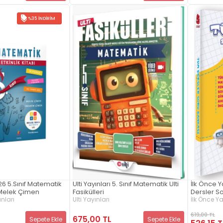
%35 İNDIRIM
26 5.Sınıf Matematik
Ulti Yayınları 5. Sınıf Matematik Ulti
İlk Önce Ya
ı Melek Çimen
Fasikülleri
Dersler S
ınları
Ulti Yayınları
İlk Önce Ya
619,00 TL
675,00 TL
Sepete Ekle
Sepete Ekle