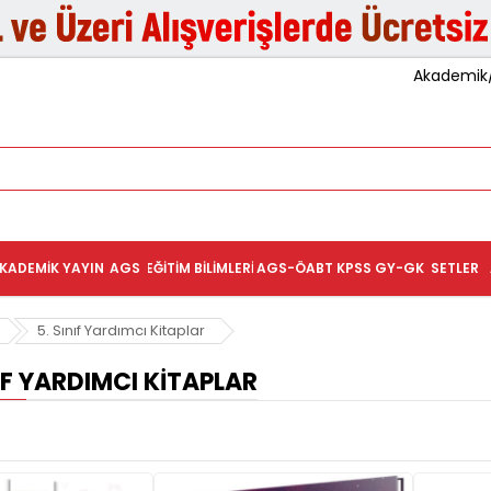
Akademik/K
KADEMIK YAYIN
AGS
EĞITIM BILIMLERI
AGS-ÖABT
KPSS GY-GK
SETLER
5. Sınıf Yardımcı Kitaplar
IF YARDIMCI KITAPLAR