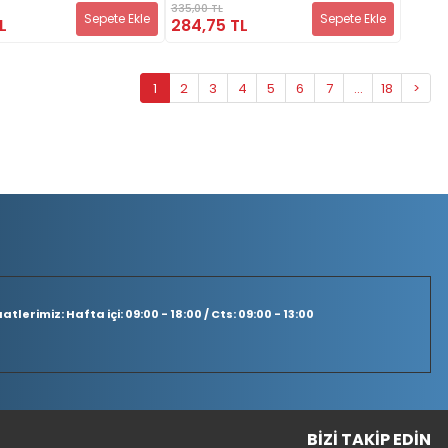
335,00 TL
Sepete Ekle
Sepete Ekle
L
284,75 TL
1
2
3
4
5
6
7
...
18
>
tlerimiz: Hafta içi: 09:00 - 18:00 / Cts: 09:00 - 13:00
BIZI TAKIP EDIN