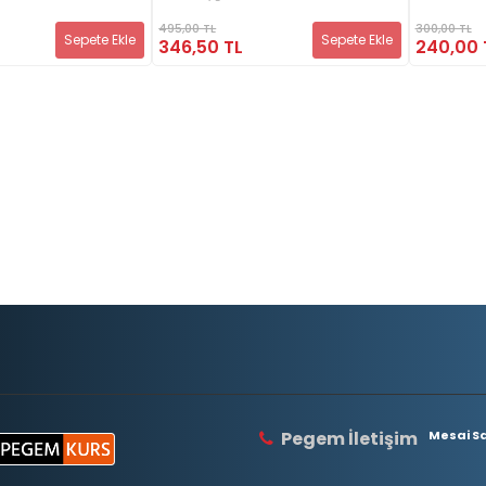
495,00 TL
300,00 TL
Sepete Ekle
Sepete Ekle
346,50 TL
240,00 
Pegem İletişim
Mesai Saa