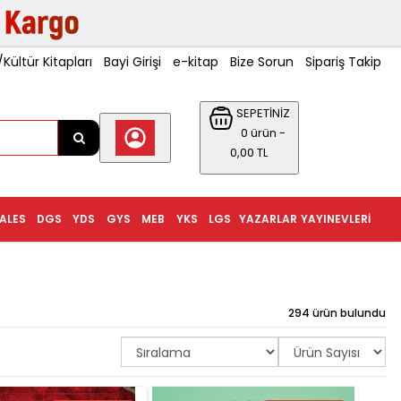
ültür Kitapları
Bayi Girişi
e-kitap
Bize Sorun
Sipariş Takip
SEPETİNİZ
0 ürün -
0,00 TL
ALES
DGS
YDS
GYS
MEB
YKS
LGS
YAZARLAR
YAYINEVLERI
294 ürün bulundu