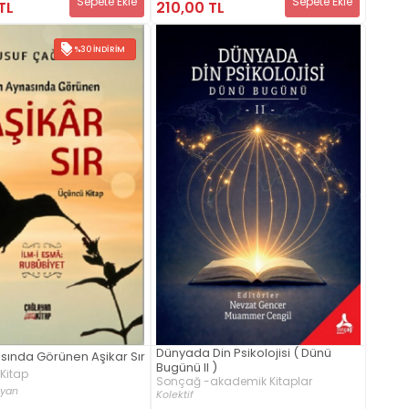
Sepete Ekle
Sepete Ekle
TL
210,00 TL
%30 İNDIRIM
Dünyada Din Psikolojisi ( Dünü
asında Görünen Aşikar Sır
Bugünü II )
Kitap
Sonçağ -akademik Kitaplar
ayan
Kolektif