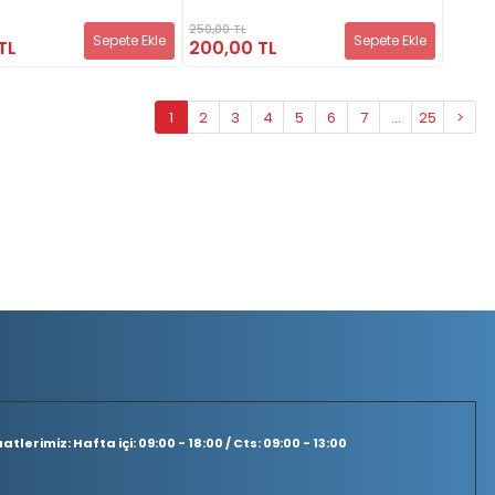
250,00 TL
Sepete Ekle
Sepete Ekle
TL
200,00 TL
1
2
3
4
5
6
7
...
25
>
tlerimiz: Hafta içi: 09:00 - 18:00 / Cts: 09:00 - 13:00