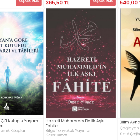
Sepete Ekle
Sepete Ekle
365,50 TL
540,00 
 Çift Kutuplu Yaşam
Hazreti Muhammed’in İlk Aşkı
Bilim Ayn
ri
Fahite
Çağlayan 
mik Kitaplar
Bilge Tonyukuk Yayınları
Yusuf Çağl
Ömer Yılmaz