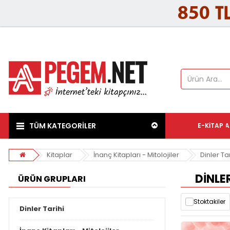
TÜM KATEGORİLER
E-KITAP
A
Kitaplar
İnanç Kitapları - Mitolojiler
Dinler Tar
DINLER
ÜRÜN GRUPLARI
Stoktakiler
Dinler Tarihi