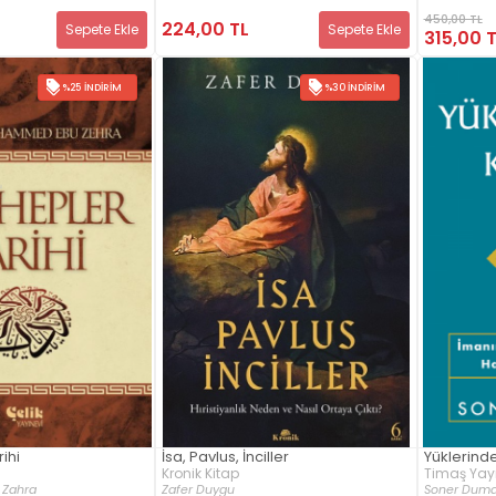
450,00 TL
224,00 TL
Sepete Ekle
Sepete Ekle
315,00 
%25 İNDIRIM
%30 İNDIRIM
ihi
İsa, Pavlus, İnciller
Yüklerinde
Kronik Kitap
Timaş Yayı
Zahra
Zafer Duygu
Soner Dum