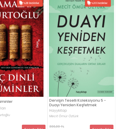
%28 İNDIRIM
%30 İNDIRIM
Dervişin Teselli Koleksiyonu 5 -
üminler
Duayı Yeniden Keşfetmek
ları
Hayykitap
rtoğlu
Mecit Ömür Öztürk
300,00 TL