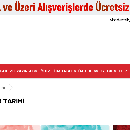
Akademik/K
KADEMIK YAYIN
AGS
EĞITIM BILIMLERI
AGS-ÖABT
KPSS GY-GK
SETLER
ihi
 TARIHI