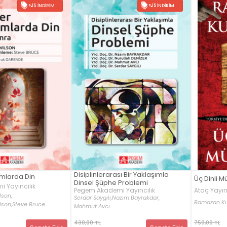
%15 İNDIRIM
%15 İNDIRIM
Disiplinlerarası Bir Yaklaşımla
mlarda Din
Üç Dinli M
Dinsel Şüphe Problemi
 Yayıncılık
Pegem Akademi Yayıncılık
Ataç Yayın
lson,
Serdar Saygılı,
Nazım Bayrakdar,
Ramazan Ku
lson,
Steve Bruce...
Mahmut Avcı...
430,00 TL
750,00 TL