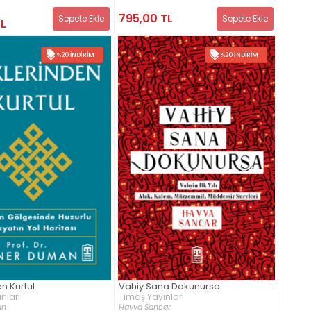
795,00 TL
Sepete Ekle
Sepete Ekle
TL
%20 İNDIRIM
%20 İNDIRIM
n Kurtul
Vahiy Sana Dokunursa
nları
Timaş Yayınları
an
Havva Sancar