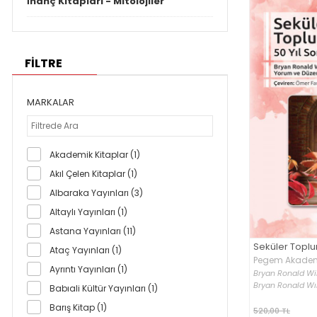
İnanç Kitapları - Mitolojiler
FİLTRE
MARKALAR
Akademik Kitaplar (1)
Akıl Çelen Kitaplar (1)
Albaraka Yayınları (3)
Altaylı Yayınları (1)
Astana Yayınları (11)
Seküler Toplu
Ataç Yayınları (1)
Pegem Akademi
Ayrıntı Yayınları (1)
Bryan Ronald Wi
Bryan Ronald Wı
Babıali Kültür Yayınları (1)
Barış Kitap (1)
520,00 TL