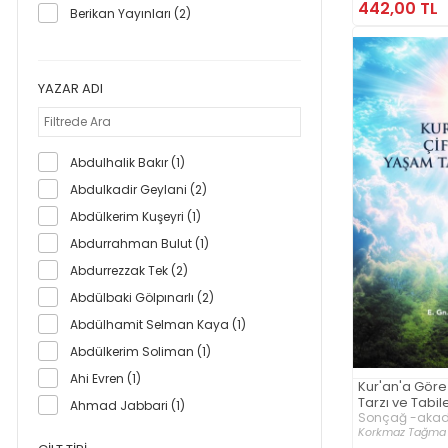
442,00 TL
Berikan Yayınları (2)
Beyan Yayınları (10)
Bilge Kültür Sanat (3)
YAZAR ADI
Bilgeoğuz Yayınları (3)
Bilgesu Yayıncılık (2)
Bilge Tonyukuk Yayınları (2)
Abdulhalik Bakır (1)
Biyografi Net Yayıncılık (2)
Abdulkadir Geylani (2)
Çağlayan Kitap (1)
Abdülkerim Kuşeyri (1)
Çavdar (1)
Abdurrahman Bulut (1)
Çelik Yayınevi (1)
Abdurrezzak Tek (2)
Çınaraltı Yayınları (2)
Abdülbaki Gölpınarlı (2)
Çizgi Kitabevi Yayınları (1)
Abdülhamit Selman Kaya (1)
Dergah Yayınları (1)
Abdülkerim Soliman (1)
Destek Yayınları (17)
Ahi Evren (1)
Kur'an'a Göre
Doğan Novus (1)
Tarzı ve Tabile
Ahmad Jabbari (1)
Sonçağ -akade
Doğu Batı Yayınları (1)
Korkmaz Tağma
Ahmed b. Hamed el-Halilî (1)
Doğu Kitabevi (1)