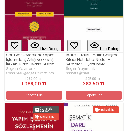
Hızlı Bakış
Hızlı Bakış
Soru ve CevaplarlaYapım
İdare Hukuku Pratik Çalışma
İşlerinde İş Artışı ve Eksilişi
Kitabı Hatırlatıcı Notlar –
İleYeni Birim Fiyatın Tespiti
Şemalar – Çözümler
Tanım ¦ Yargı Kararları ¦ Örnek
Seçkin Yayıncılık
Seçkin Yayıncılık
Ersan Durulgan,
M. Gökhan Ata
Ahmet Eğilmez
Uygulamalar
1.280,00 TL
425,00 TL
1.088,00 TL
382,50 TL
Sepete Ekle
Sepete Ekle
ÜCRETSIZ
%10 İNDIRIM
KARGO
%15 İNDIRIM