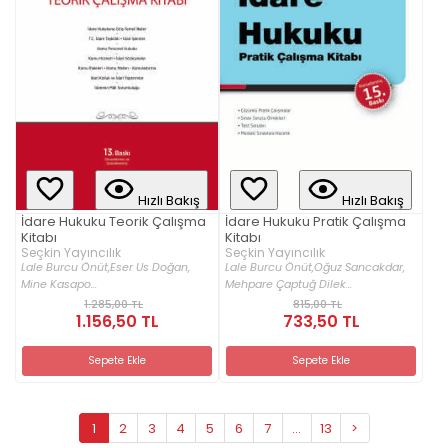
Hızlı Bakış
Hızlı Bakış
İdare Hukuku Teorik Çalışma
İdare Hukuku Pratik Çalışma
Kitabı
Kitabı
Seçkin Yayıncılık
Seçkin Yayıncılık
Lale Burcu Önüt,
Eser Us Doğan,
Lale Burcu Önüt,
Oğuz Sancakdar,
Mine Kasapo...
Mehpare Çaptuğ Dilek...
1.285,00 TL
815,00 TL
1.156,50 TL
733,50 TL
Sepete Ekle
Sepete Ekle
1
2
3
4
5
6
7
...
13
>