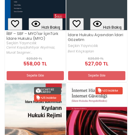
Hızlı Bakış
Hızlı Bakış
İİBF – SBF – MYO'lar İçinTürk
İdare Hukuku Açısından İdari
İdare Hukuku (MYO)
Gözetim
Seçkin Yayıncılık
Seçkin Yayıncılık
Cemil Kaya,
Bahtiyar Akyılmaz,
Beril Kılıçkaplan
Murat Sezginer...
620,00 TL
620,00 TL
558,00 TL
527,00 TL
Sepete Ekle
Sepete Ekle
ÜCRETSIZ
%10 İNDIRIM
KARGO
%15 İNDIRIM