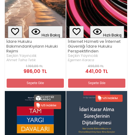
Hızlı Bakış
Hızlı Bakış
İdare Hukuku
İnternet Hizmeti ve İnternet
BakımındanKıyıların Hukuki
Güvenliği İdare Hukuku
Rejimi
Perspektifinden
Seçkin Yayıncılık
Seçkin Yayıncılık
Ahmet Talha Tetik
Egemen Karaca
1.160,00 TL
490,00 TL
986,00 TL
441,00 TL
Sepete Ekle
Sepete Ekle
ÜCRETSIZ
%15 İNDIRIM
KARGO
%15 İNDIRIM