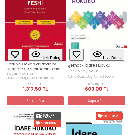
Hızlı Bakış
Hızlı Bakış
Soru ve CevaplarlaYapım
Şematik İdare Hukuku
İşlerinde Sözleşmenin Feshi
Seçkin Yayıncılık
Seçkin Yayıncılık
Nihal Özkardeş,
Ahmet Yayla
Ersan Durulgan,
M. Gökhan Ata
1.550,00 TL
670,00 TL
1.317,50 TL
603,00 TL
Sepete Ekle
Sepete Ekle
ÜCRETSIZ
%10 İNDIRIM
KARGO
%10 İNDIRIM