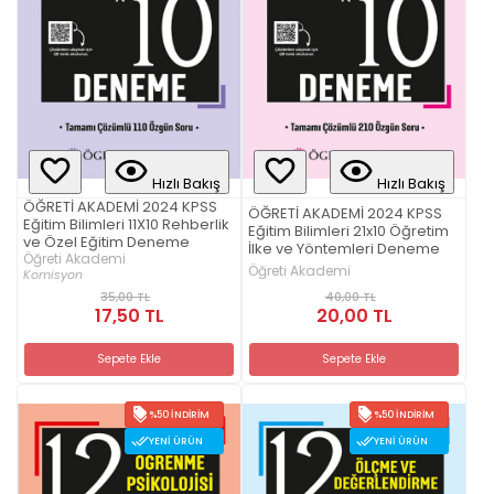
Hızlı Bakış
Hızlı Bakış
ÖĞRETİ AKADEMİ 2024 KPSS
ÖĞRETİ AKADEMİ 2024 KPSS
Eğitim Bilimleri 11X10 Rehberlik
Eğitim Bilimleri 21x10 Öğretim
ve Özel Eğitim Deneme
İlke ve Yöntemleri Deneme
Öğreti Akademi
Öğreti Akademi
Komisyon
40,00 TL
35,00 TL
20,00 TL
17,50 TL
Sepete Ekle
Sepete Ekle
%50 İNDIRIM
%50 İNDIRIM
YENI ÜRÜN
YENI ÜRÜN