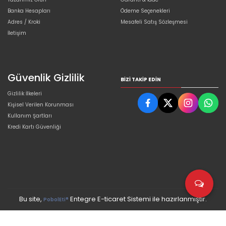
Banka Hesapları
Ödeme Seçenekleri
Adres / Kroki
Mesafeli Satış Sözleşmesi
İletişim
Güvenlik Gizlilik
BIZI TAKIP EDIN
Gizlilik İlkeleri
Kişisel Verilen Korunması
Kullanım Şartları
Kredi Kartı Güvenliği
Bu site,
Entegre E-ticaret Sistemi ile hazırlanmıştır.
PobolEti®