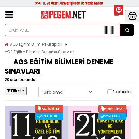
AGS Eğitim Bilimleri Kitapları
AGS Eğitim Bilimleri Deneme Sınavları
AGS EĞITIM BILIMLERI DENEME
SINAVLARI
28 ürün bulundu
Filtrele
Stoktakiler
%50 İNDIRIM
%50 İNDIRIM
YENI ÜRÜN
YENI ÜRÜN