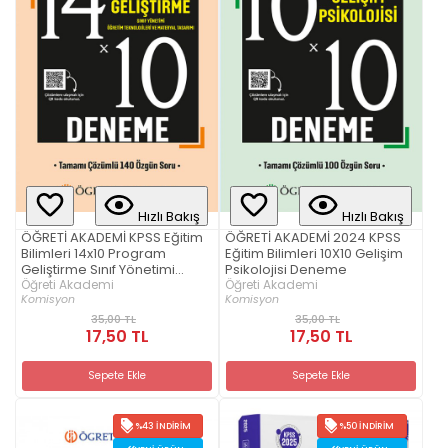
Hızlı Bakış
Hızlı Bakış
ÖĞRETİ AKADEMİ KPSS Eğitim
ÖĞRETİ AKADEMİ 2024 KPSS
Bilimleri 14x10 Program
Eğitim Bilimleri 10X10 Gelişim
Geliştirme Sınıf Yönetimi
Psikolojisi Deneme
Öğretim Teknolojileri v
Öğreti Akademi
Öğreti Akademi
Komisyon
Komisyon
35,00 TL
35,00 TL
17,50 TL
17,50 TL
Sepete Ekle
Sepete Ekle
%43 İNDIRIM
%50 İNDIRIM