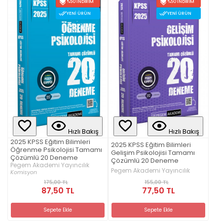
%50 İNDIRIM
%50 İNDIRIM
YENI ÜRÜN
YENI ÜRÜN
Hızlı Bakış
Hızlı Bakış
2025 KPSS Eğitim Bilimleri
2025 KPSS Eğitim Bilimleri
Öğrenme Psikolojisi Tamamı
Gelişim Psikolojisi Tamamı
Çözümlü 20 Deneme
Çözümlü 20 Deneme
Pegem Akademi Yayıncılık
Pegem Akademi Yayıncılık
Komisyon
155,00 TL
175,00 TL
77,50 TL
87,50 TL
Sepete Ekle
Sepete Ekle