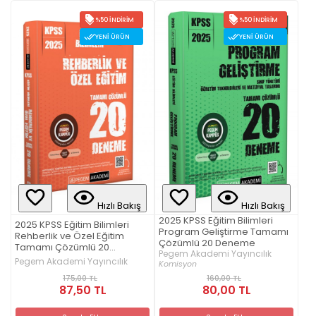
%50 İNDIRIM
%50 İNDIRIM
YENI ÜRÜN
YENI ÜRÜN
Hızlı Bakış
Hızlı Bakış
2025 KPSS Eğitim Bilimleri
2025 KPSS Eğitim Bilimleri
Program Geliştirme Tamamı
Rehberlik ve Özel Eğitim
Çözümlü 20 Deneme
Tamamı Çözümlü 20
Pegem Akademi Yayıncılık
Deneme
Pegem Akademi Yayıncılık
Komisyon
175,00 TL
160,00 TL
87,50 TL
80,00 TL