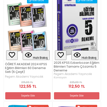
YENI ÜRÜN
YENI ÜRÜN
Hızlı Bakış
Hızlı Bakış
2025 KPSS Ezberbozan Eğitim
ÖĞRETİ AKADEMİ 2024 KPSS
Bilimleri Tamamı Çözümlü 5
Eğitim Bilimleri 60 Deneme
Deneme
Seti (6.Çeşit)
Pegem Akademi Yayıncılık
Pegem Akademi Yayıncılık
Komisyon
215,00 TL
225,00 TL
122,55 TL
112,50 TL
Sepete Ekle
Sepete Ekle