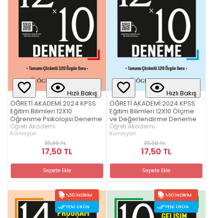
Hızlı Bakış
Hızlı Bakış
ÖĞRETİ AKADEMİ 2024 KPSS
ÖĞRETİ AKADEMİ 2024 KPSS
Eğitim Bilimleri 12X10
Eğitim Bilimleri 12X10 Ölçme
Öğrenme Psikolojisi Deneme
ve Değerlendirme Deneme
Öğreti Akademi
Öğreti Akademi
Komisyon
Komisyon
35,00 TL
35,00 TL
17,50 TL
17,50 TL
Sepete Ekle
Sepete Ekle
%50 İNDIRIM
%50 İNDIRIM
YENI ÜRÜN
YENI ÜRÜN