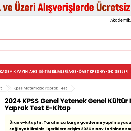
Akademik/K
KADEMIK YAYIN
AGS
EĞITIM BILIMLERI
AGS-ÖABT
KPSS GY-GK
SETLER
t
Kpss Matematik Yaprak Test
2024 KPSS Genel Yetenek Genel Kültü
Yaprak Test E-Kitap
Ürün e-kitaptır. Tarafınıza kargo gönderimi yapılmayacak
sağlayabilirsiniz. İçeriklere erişim 2024 sınav tarihinde so