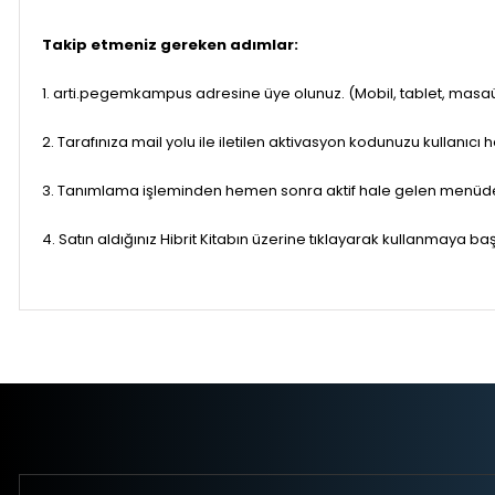
Takip etmeniz gereken adımlar:
1. arti.pegemkampus adresine üye olunuz. (Mobil, tablet, masaü
2. Tarafınıza mail yolu ile iletilen aktivasyon kodunuzu kullanıcı
3. Tanımlama işleminden hemen sonra aktif hale gelen menüden 
4. Satın aldığınız Hibrit Kitabın üzerine tıklayarak kullanmaya baş