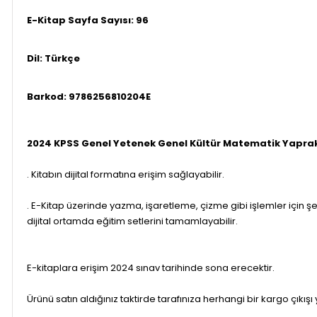
E-Kitap Sayfa Sayısı:
96
Dil: Türkçe
Barkod:
9786256810204E
2024 KPSS Genel Yetenek Genel Kültür Matematik Yaprak T
. Kitabın dijital formatına erişim sağlayabilir.
. E-Kitap üzerinde yazma, işaretleme, çizme gibi işlemler için şek
dijital ortamda eğitim setlerini tamamlayabilir.
E-kitaplara erişim 2024 sınav tarihinde sona erecektir.
Ürünü satın aldığınız taktirde tarafınıza herhangi bir kargo çıkışı ya