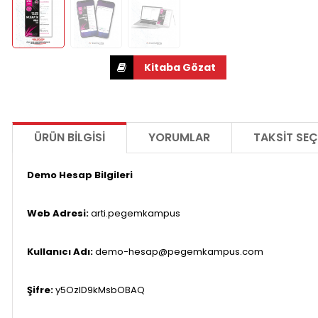
ÜRÜN BILGISI
YORUMLAR
TAKSIT SEÇ
Demo Hesap Bilgileri
Web Adresi:
arti.pegemkampus
Kullanıcı Adı:
demo-hesap@pegemkampus.com
Şifre:
y5OzID9kMsbOBAQ