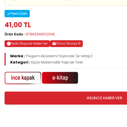
Yeni Ürün
41,00 TL
Ürün Kodu :
9786256810204E
Fiyatı Düşünce Haber Ver
Ürünü Tavsiye Et
Marka :
Pegem Akademi Yayıncılık (e-kitap)
Kategori :
Kpss Matematik Yaprak Test
GELİNCE HABER VER