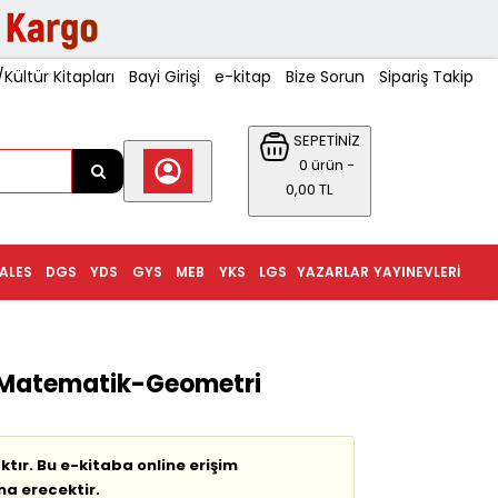
ültür Kitapları
Bayi Girişi
e-kitap
Bize Sorun
Sipariş Takip
SEPETİNİZ
0 ürün -
0,00 TL
ALES
DGS
YDS
GYS
MEB
YKS
LGS
YAZARLAR
YAYINEVLERI
r Matematik-Geometri
tır. Bu e-kitaba online erişim
na erecektir.