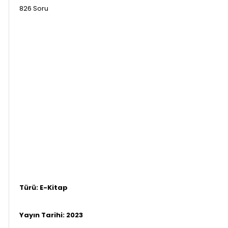
826 Soru
Türü: E-Kitap
Yayın Tarihi:
2023