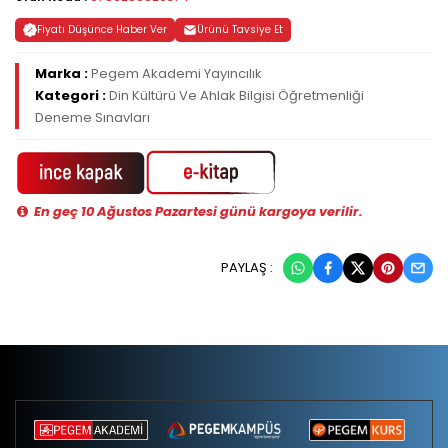
Fiyatı Düşünce Haber Ver
Ürünü Tavsiye Et
Marka :
Pegem Akademi Yayıncılık
Kategori :
Din Kültürü Ve Ahlak Bilgisi Öğretmenliği
Deneme Sınavları
En geç 10 Ağustos Pazartesi günü kargoya verilir.
PAYLAŞ :