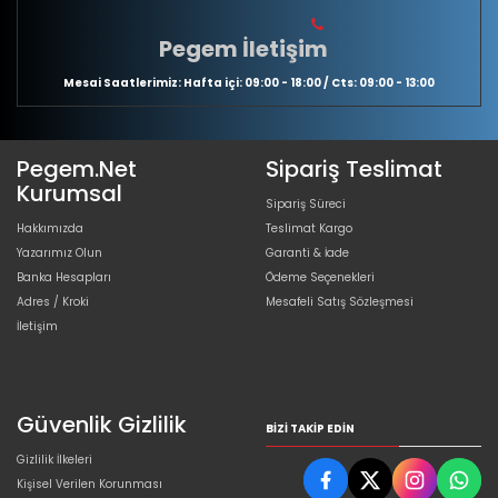
Pegem İletişim
Mesai Saatlerimiz: Hafta içi: 09:00 - 18:00 / Cts: 09:00 - 13:00
Pegem.Net
Sipariş Teslimat
Kurumsal
Sipariş Süreci
Hakkımızda
Teslimat Kargo
Yazarımız Olun
Garanti & İade
Banka Hesapları
Ödeme Seçenekleri
Adres / Kroki
Mesafeli Satış Sözleşmesi
İletişim
Güvenlik Gizlilik
BIZI TAKIP EDIN
Gizlilik İlkeleri
Kişisel Verilen Korunması