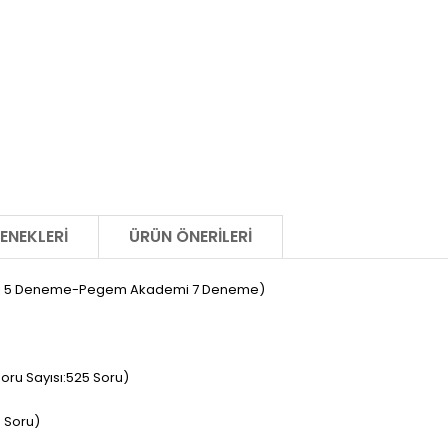
ENEKLERI
ÜRÜN ÖNERILERI
reti 5 Deneme-Pegem Akademi 7 Deneme)
ru Sayısı:525 Soru)
 Soru)