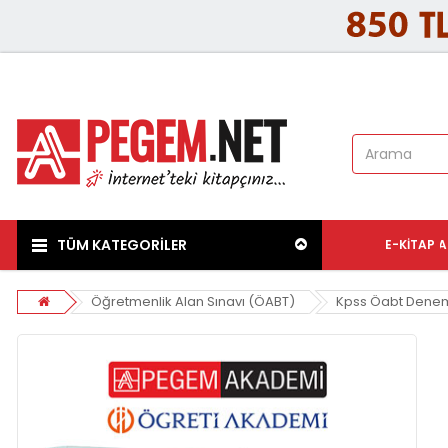
TÜM KATEGORİLER
E-KITAP
A
Öğretmenlik Alan Sınavı (ÖABT)
Kpss Öabt Denem