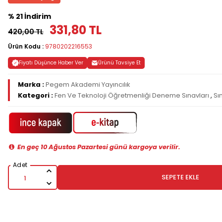
% 21 İndirim
331,80 TL
420,00 TL
Ürün Kodu :
9780202216553
Fiyatı Düşünce Haber Ver
Ürünü Tavsiye Et
Marka :
Pegem Akademi Yayıncılık
Kategori :
Fen Ve Teknoloji Öğretmenliği Deneme Sınavları
,
Sı
En geç 10 Ağustos Pazartesi günü kargoya verilir.
SEPETE EKLE