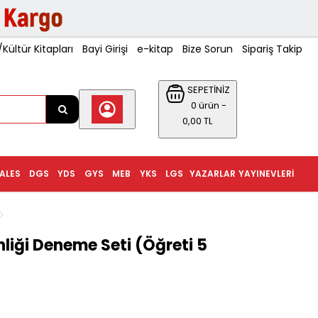
ültür Kitapları
Bayi Girişi
e-kitap
Bize Sorun
Sipariş Takip
SEPETİNİZ
0 ürün -
0,00 TL
ALES
DGS
YDS
GYS
MEB
YKS
LGS
YAZARLAR
YAYINEVLERI
liği Deneme Seti (Öğreti 5