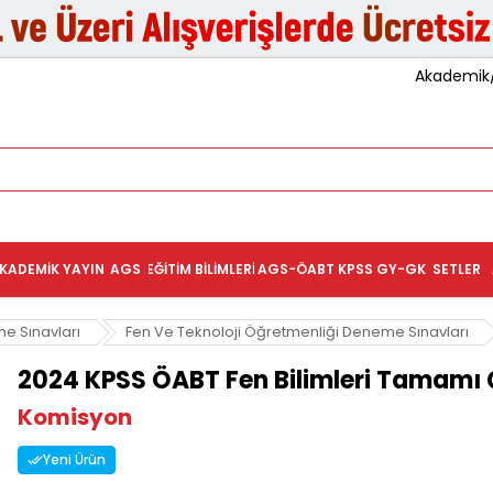
Akademik/K
KADEMIK YAYIN
AGS
EĞITIM BILIMLERI
AGS-ÖABT
KPSS GY-GK
SETLER
e Sınavları
Fen Ve Teknoloji Öğretmenliği Deneme Sınavları
2024 KPSS ÖABT Fen Bilimleri Tamamı
Komisyon
Yeni Ürün