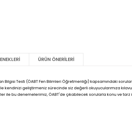
ENEKLERI
ÜRÜN ÖNERILERI
n Bilgisi Testi (ÖABT Fen Bilimleri Öğretmenliği) kapsamındaki soruları
i ile kendinizi geliştirmeniz sürecinde siz değerli okuyucularımıza kılav
ümler ile bu denemelerimiz, ÖABT'de çıkabilecek sorularla konu ve tarz i