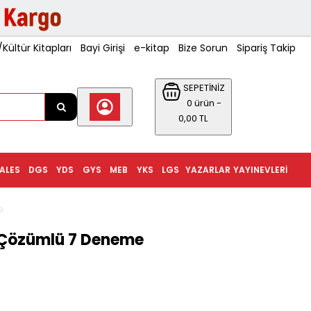
ültür Kitapları
Bayi Girişi
e-kitap
Bize Sorun
Sipariş Takip
SEPETİNİZ
0 ürün -
0,00 TL
ALES
DGS
YDS
GYS
MEB
YKS
LGS
YAZARLAR
YAYINEVLERI
 Çözümlü 7 Deneme