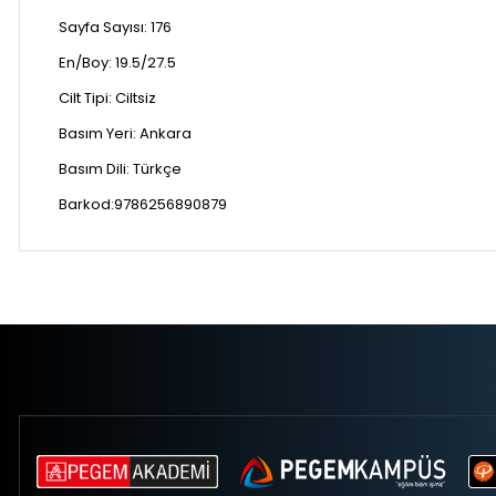
Sayfa Sayısı:
176
En/Boy:
19.5/27.5
Cilt Tipi:
Ciltsiz
Basım Yeri:
Ankara
Basım Dili:
Türkçe
Barkod:9786256890879