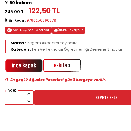
% 50 İndirim
122,50 TL
245,00 TL
Ürün Kodu :
9786256890879
Fiyatı Düşünce Haber Ver
Ürünü Tavsiye Et
Marka :
Pegem Akademi Yayıncılık
Kategori :
Fen Ve Teknoloji Öğretmenliği Deneme Sınavları
En geç 10 Ağustos Pazartesi günü kargoya verilir.
SEPETE EKLE