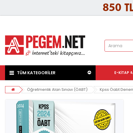
TÜM KATEGORİLER
E-KITAP
A
Öğretmenlik Alan Sınavı (ÖABT)
Kpss Öabt Denem