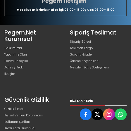
Pegem İletişim
Mesai Saatlerimiz: Hafta içi: 09:00 - 18:00 / Cts: 09:00 - 13:00
Pegem.Net
Sipariş Teslimat
Kurumsal
Sipariş Süreci
Hakkımızda
Teslimat Kargo
Yazarımız Olun
Garanti & İade
Banka Hesapları
Ödeme Seçenekleri
Adres / Kroki
Mesafeli Satış Sözleşmesi
İletişim
Güvenlik Gizlilik
BIZI TAKIP EDIN
Gizlilik İlkeleri
Kişisel Verilen Korunması
Kullanım Şartları
Kredi Kartı Güvenliği