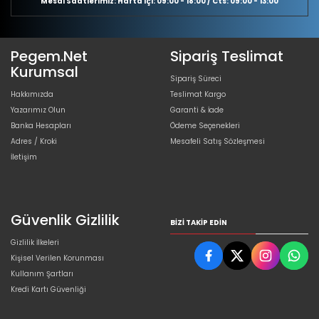
Mesai Saatlerimiz: Hafta içi: 09:00 - 18:00 / Cts: 09:00 - 13:00
Pegem.Net
Sipariş Teslimat
Kurumsal
Sipariş Süreci
Hakkımızda
Teslimat Kargo
Yazarımız Olun
Garanti & İade
Banka Hesapları
Ödeme Seçenekleri
Adres / Kroki
Mesafeli Satış Sözleşmesi
İletişim
Güvenlik Gizlilik
BIZI TAKIP EDIN
Gizlilik İlkeleri
Kişisel Verilen Korunması
Kullanım Şartları
Kredi Kartı Güvenliği