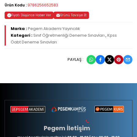
Ürün Kodu :
9786256652583
Fiyatı Düşünce Haber Ver
Ürünü Tavsiye Et
Marka :
Pegem Akademi Yayıncılık
Kategori :
Sınıf Öğretmenliği Deneme Sınavları
,
Kpss
Öabt Deneme Sınavları
PAYLAŞ :
Pegem İletişim