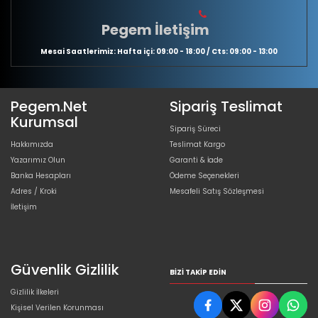
Pegem İletişim
Mesai Saatlerimiz: Hafta içi: 09:00 - 18:00 / Cts: 09:00 - 13:00
Pegem.Net
Sipariş Teslimat
Kurumsal
Sipariş Süreci
Hakkımızda
Teslimat Kargo
Yazarımız Olun
Garanti & İade
Banka Hesapları
Ödeme Seçenekleri
Adres / Kroki
Mesafeli Satış Sözleşmesi
İletişim
Güvenlik Gizlilik
BIZI TAKIP EDIN
Gizlilik İlkeleri
Kişisel Verilen Korunması