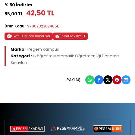
% 50 İndirim
42,50 TL
85,00 TL
Ürün Kodu :
9780202302485E
Fiyatı Düşünce Haber Ver
Ürünü Tavsiye Et
Marka :
Pegem Kampüs
Kategori :
İlköğretim Matematik Öğretmenliği Deneme
Sınavları
PAYLAŞ :