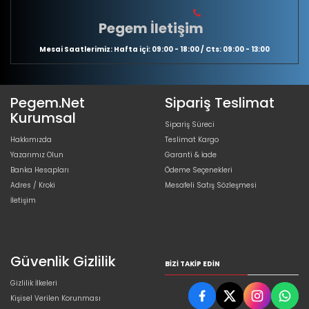
Pegem İletişim
Mesai Saatlerimiz: Hafta içi: 09:00 - 18:00 / Cts: 09:00 - 13:00
Pegem.Net
Sipariş Teslimat
Kurumsal
Sipariş Süreci
Hakkımızda
Teslimat Kargo
Yazarımız Olun
Garanti & İade
Banka Hesapları
Ödeme Seçenekleri
Adres / Kroki
Mesafeli Satış Sözleşmesi
İletişim
Güvenlik Gizlilik
BIZI TAKIP EDIN
Gizlilik İlkeleri
Kişisel Verilen Korunması