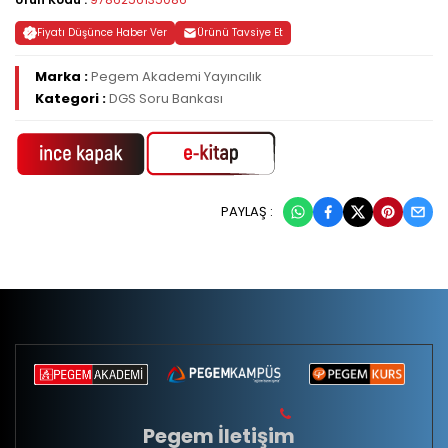
Fiyatı Düşünce Haber Ver
Ürünü Tavsiye Et
Marka :
Pegem Akademi Yayıncılık
Kategori :
DGS Soru Bankası
PAYLAŞ :
Pegem İletişim