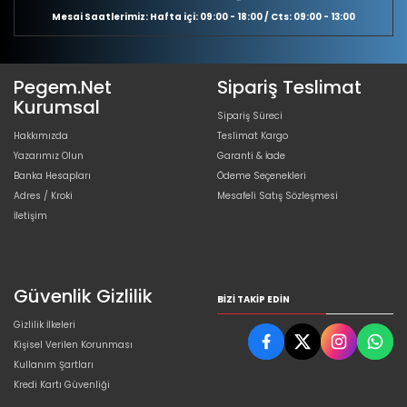
Mesai Saatlerimiz: Hafta içi: 09:00 - 18:00 / Cts: 09:00 - 13:00
Pegem.Net
Sipariş Teslimat
Kurumsal
Sipariş Süreci
Hakkımızda
Teslimat Kargo
Yazarımız Olun
Garanti & İade
Banka Hesapları
Ödeme Seçenekleri
Adres / Kroki
Mesafeli Satış Sözleşmesi
İletişim
Güvenlik Gizlilik
BIZI TAKIP EDIN
Gizlilik İlkeleri
Kişisel Verilen Korunması
Kullanım Şartları
Kredi Kartı Güvenliği