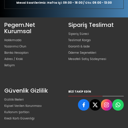
Mesai Saatlerimiz: Hafta içi: 09:00 - 18:00 / Cts: 09:00 - 13:00
Pegem.Net
Sipariş Teslimat
Kurumsal
Sipariş Süreci
Hakkımızda
Teslimat Kargo
Yazarımız Olun
Garanti & İade
Banka Hesapları
Ödeme Seçenekleri
Adres / Kroki
Mesafeli Satış Sözleşmesi
İletişim
Güvenlik Gizlilik
BIZI TAKIP EDIN
Gizlilik İlkeleri
Kişisel Verilen Korunması
Kullanım Şartları
Kredi Kartı Güvenliği