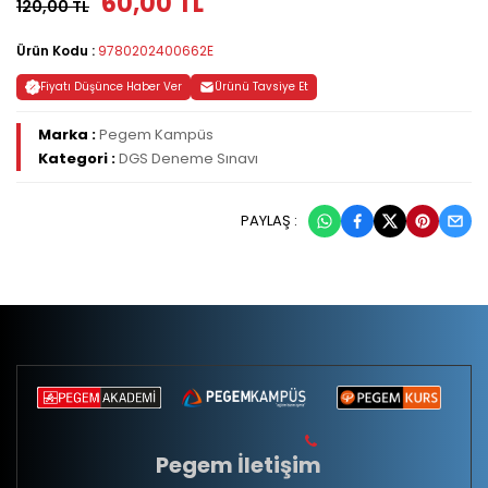
60,00 TL
120,00 TL
Ürün Kodu :
9780202400662E
Fiyatı Düşünce Haber Ver
Ürünü Tavsiye Et
Marka :
Pegem Kampüs
Kategori :
DGS Deneme Sınavı
PAYLAŞ :
Pegem İletişim