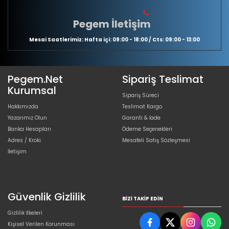
Pegem İletişim
Mesai Saatlerimiz: Hafta içi: 09:00 - 18:00 / Cts: 09:00 - 13:00
Pegem.Net
Sipariş Teslimat
Kurumsal
Sipariş Süreci
Hakkımızda
Teslimat Kargo
Yazarımız Olun
Garanti & İade
Banka Hesapları
Ödeme Seçenekleri
Adres / Kroki
Mesafeli Satış Sözleşmesi
İletişim
Güvenlik Gizlilik
BIZI TAKIP EDIN
Gizlilik İlkeleri
Kişisel Verilen Korunması