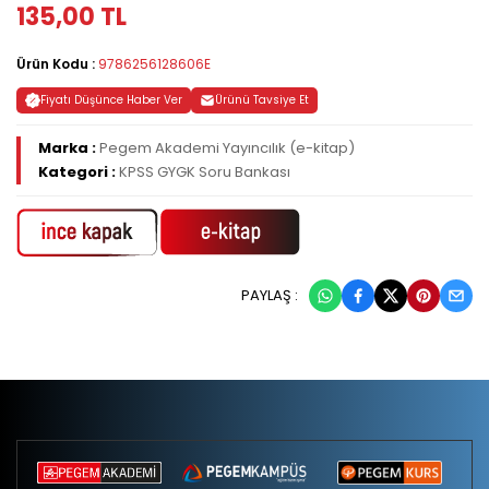
135,00 TL
Ürün Kodu :
9786256128606E
Fiyatı Düşünce Haber Ver
Ürünü Tavsiye Et
Marka :
Pegem Akademi Yayıncılık (e-kitap)
Kategori :
KPSS GYGK Soru Bankası
PAYLAŞ :