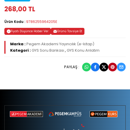
268,00 TL
Ürün Kodu :
9786255964205E
Fiyatı Düşünce Haber Ver
Ürünü Tavsiye Et
Marka :
Pegem Akademi Yayıncılık (e-kitap)
Kategori :
GYS Soru Bankası
,
GYS Konu Anlatım
PAYLAŞ :