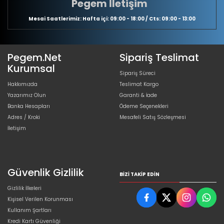
Pegem İletişim
Mesai Saatlerimiz: Hafta içi: 09:00 - 18:00 / Cts: 09:00 - 13:00
Pegem.Net
Sipariş Teslimat
Kurumsal
Sipariş Süreci
Hakkımızda
Teslimat Kargo
Yazarımız Olun
Garanti & İade
Banka Hesapları
Ödeme Seçenekleri
Adres / Kroki
Mesafeli Satış Sözleşmesi
İletişim
Güvenlik Gizlilik
BIZI TAKIP EDIN
Gizlilik İlkeleri
Kişisel Verilen Korunması
Kullanım Şartları
Kredi Kartı Güvenliği