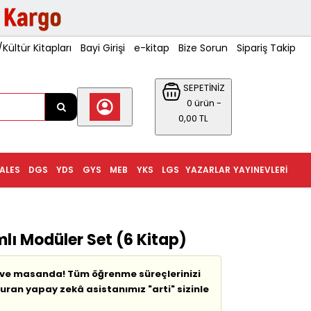
ültür Kitapları
Bayi Girişi
e-kitap
Bize Sorun
Sipariş Takip
SEPETİNİZ
0 ürün -
0,00 TL
ALES
DGS
YDS
GYS
MEB
YKS
LGS
YAZARLAR
YAYINEVLERI
mlı Modüler Set (6 Kitap)
e ve masanda! Tüm öğrenme süreçlerinizi
şturan yapay zekâ asistanımız "arti" sizinle