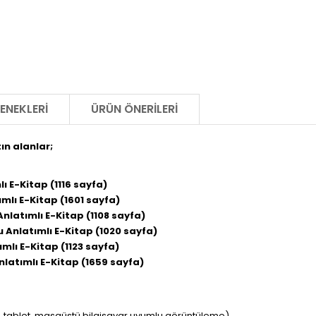
ENEKLERI
ÜRÜN ÖNERILERI
ın alanlar;
lı E-Kitap (1116 sayfa)
ımlı E-Kitap (1601 sayfa)
nlatımlı E-Kitap (1108 sayfa)
u Anlatımlı E-Kitap (1020 sayfa)
mlı E-Kitap (1123 sayfa)
nlatımlı E-Kitap (1659 sayfa)
obil, tablet, masaüstü bilgisayar uyumlu görüntüleme)