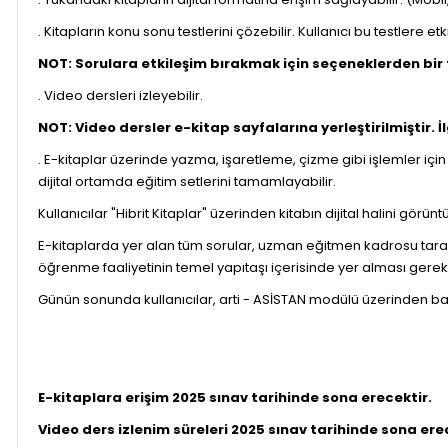
. Kitapların konu sonu testlerini çözebilir. Kullanıcı bu testlere e
NOT: Sorulara etkileşim bırakmak için seçeneklerden bir
. Video dersleri izleyebilir.
NOT: Video dersler e-kitap sayfalarına yerleştirilmiştir. 
. E-kitaplar üzerinde yazma, işaretleme, çizme gibi işlemler için 
dijital ortamda eğitim setlerini tamamlayabilir.
Kullanıcılar "Hibrit Kitaplar" üzerinden kitabın dijital halini gö
E-kitaplarda yer alan tüm sorular, uzman eğitmen kadrosu tarafı
öğrenme faaliyetinin temel yapıtaşı içerisinde yer alması gerekt
Günün sonunda kullanıcılar, arti - ASİSTAN modülü üzerinden baş
E-kitaplara erişim 2025 sınav tarihinde sona erecektir.
Video ders izlenim süreleri 2025 sınav tarihinde sona ere