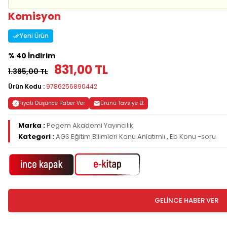
Komisyon
Yeni Ürün
% 40 İndirim
831,00 TL
1.385,00 TL
Ürün Kodu :
9786256890442
Fiyatı Düşünce Haber Ver
Ürünü Tavsiye Et
Marka :
Pegem Akademi Yayıncılık
Kategori :
AGS Eğitim Bilimleri Konu Anlatımlı
,
Eb Konu -soru
GELİNCE HABER VER