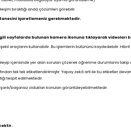
tkileşim bıraktığı anda çözümleri görebilir.
 tanesini işaretlemeniz gerekmektedir.
İlgili sayfalarda bulunan kamera ikonuna tıklayarak videoları ba
şekil araçlarını kullanabilir. Bu işlemlerin bütününü kaydedebilir. Hibr
rüntüleyip içerisinde yer alan soruları çözerek öğrenme durumlarını taki
ndan tek tek etiketlendirilmiştir. Yapay zekâ arti ile bu etiketler de
iği tespit edilmektedir.
arılı/başarısız oldukları konuları görüntüleyebilmektedir.
cektir.