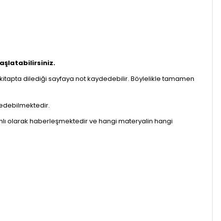
şlatabilirsiniz.
it kitapta dilediği sayfaya not kaydedebilir. Böylelikle tamamen
p edebilmektedir.
vamlı olarak haberleşmektedir ve hangi materyalin hangi