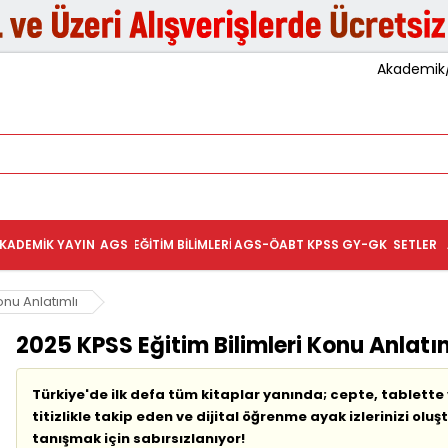
Akademik/K
KADEMIK YAYIN
AGS
EĞITIM BILIMLERI
AGS-ÖABT
KPSS GY-GK
SETLER
onu Anlatımlı
2025 KPSS Eğitim Bilimleri Konu Anlatı
Türkiye'de ilk defa tüm kitaplar yanında; cepte, tablett
titizlikle takip eden ve dijital öğrenme ayak izlerinizi olu
tanışmak için sabırsızlanıyor!