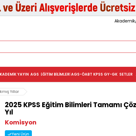
Akademik/K
KADEMIK YAYIN
AGS
EĞITIM BILIMLERI
AGS-ÖABT
KPSS GY-GK
SETLER
kmış Yıllar
2025 KPSS Eğitim Bilimleri Tamamı Çö
Yıl
Komisyon
Yeni Ürün