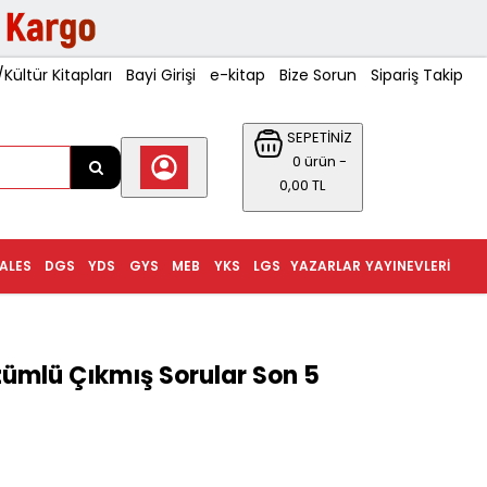
ültür Kitapları
Bayi Girişi
e-kitap
Bize Sorun
Sipariş Takip
SEPETİNİZ
0 ürün -
0,00 TL
ALES
DGS
YDS
GYS
MEB
YKS
LGS
YAZARLAR
YAYINEVLERI
zümlü Çıkmış Sorular Son 5