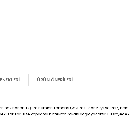
ENEKLERI
ÜRÜN ÖNERILERI
an hazırlanan Eğitim Bilimleri Tamamı Çözümlü Son 5 yıl setimiz, hem
eki sorular, size kapsamlı bir tekrar imkânı sağlayacaktır. Bu sayede e