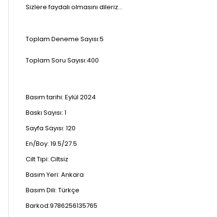
Sizlere faydalı olmasını dileriz…
Toplam Deneme Sayısı:5
Toplam Soru Sayısı:400
Basım tarihi:
Eylül 2024
Baskı Sayısı: 1
Sayfa Sayısı:
120
En/Boy:
19.5/27.5
Cilt Tipi:
Ciltsiz
Basım Yeri:
Ankara
Basım Dili:
Türkçe
Barkod:9786256135765