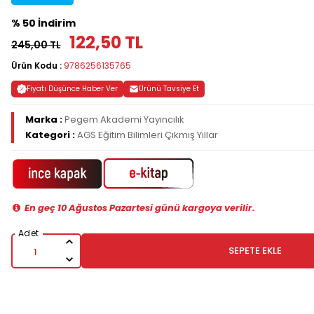
% 50 İndirim
122,50 TL
245,00 TL
Ürün Kodu :
9786256135765
Fiyatı Düşünce Haber Ver
Ürünü Tavsiye Et
Marka :
Pegem Akademi Yayıncılık
Kategori :
AGS Eğitim Bilimleri Çıkmış Yıllar
En geç 10 Ağustos Pazartesi günü kargoya verilir.
SEPETE EKLE