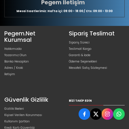
Pegem İletişim
Mesai Saatlerimiz: Hafta içi: 09:00 - 18:00 / Cts: 09:00 - 13:00
Pegem.Net
Sipariş Teslimat
Kurumsal
Sipariş Süreci
Hakkımızda
Teslimat Kargo
Yazarımız Olun
Garanti & İade
Banka Hesapları
Ödeme Seçenekleri
Adres / Kroki
Mesafeli Satış Sözleşmesi
İletişim
Güvenlik Gizlilik
BIZI TAKIP EDIN
Gizlilik İlkeleri
Kişisel Verilen Korunması
Kullanım Şartları
Kredi Kartı Güvenliği