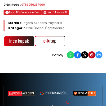
Ürün Kodu :
9786256287990
Fiyatı Düşünce Haber Ver
Ürünü Tavsiye Et
Marka :
Pegem Akademi Yayıncılık
Kategori :
Okul Öncesi Öğretmenliği
PAYLAŞ :