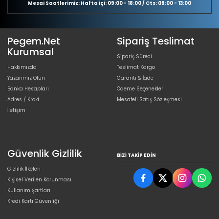
Mesai Saatlerimiz: Hafta içi: 09:00 - 18:00 / Cts: 09:00 - 13:00
Pegem.Net
Sipariş Teslimat
Kurumsal
Sipariş Süreci
Hakkımızda
Teslimat Kargo
Yazarımız Olun
Garanti & İade
Banka Hesapları
Ödeme Seçenekleri
Adres / Kroki
Mesafeli Satış Sözleşmesi
İletişim
Güvenlik Gizlilik
BIZI TAKIP EDIN
Gizlilik İlkeleri
Kişisel Verilen Korunması
Kullanım Şartları
Kredi Kartı Güvenliği