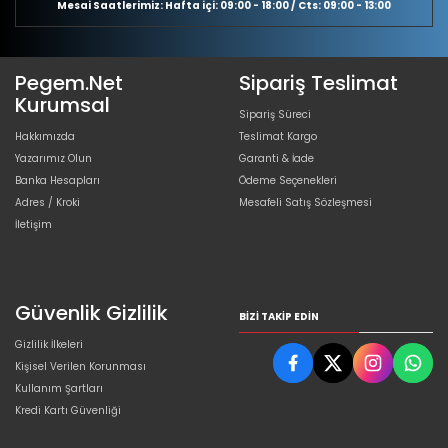
Mesai Saatlerimiz: Hafta içi: 09:00 - 18:00 / Cts: 09:00 - 13:00
Pegem.Net
Sipariş Teslimat
Kurumsal
Sipariş Süreci
Hakkımızda
Teslimat Kargo
Yazarımız Olun
Garanti & İade
Banka Hesapları
Ödeme Seçenekleri
Adres / Kroki
Mesafeli Satış Sözleşmesi
İletişim
Güvenlik Gizlilik
BIZI TAKIP EDIN
Gizlilik İlkeleri
Kişisel Verilen Korunması
Kullanım Şartları
Kredi Kartı Güvenliği