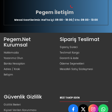
Pegem İletişim
Mesai Saatlerimiz: Hafta içi: 09:00 - 18:00 / Cts: 09:00 - 13:00
Pegem.Net
Sipariş Teslimat
Kurumsal
Sipariş Süreci
Hakkımızda
Teslimat Kargo
Yazarımız Olun
Garanti & İade
Banka Hesapları
Ödeme Seçenekleri
Adres / Kroki
Mesafeli Satış Sözleşmesi
İletişim
Güvenlik Gizlilik
BIZI TAKIP EDIN
Gizlilik İlkeleri
Kişisel Verilen Korunması