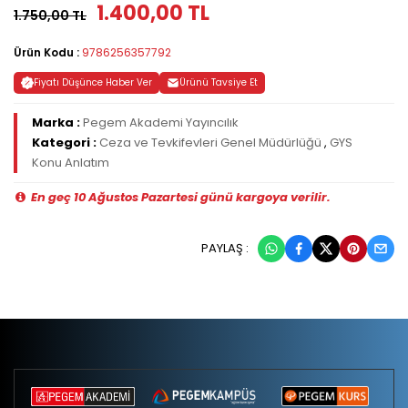
1.400,00 TL
1.750,00 TL
Ürün Kodu :
9786256357792
Fiyatı Düşünce Haber Ver
Ürünü Tavsiye Et
Marka :
Pegem Akademi Yayıncılık
Kategori :
Ceza ve Tevkifevleri Genel Müdürlüğü
,
GYS
Konu Anlatım
En geç 10 Ağustos Pazartesi günü kargoya verilir.
PAYLAŞ :