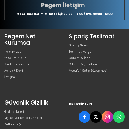
Pegem İletişim
Mesai Saatlerimiz: Hafta içi: 09:00 - 18:00 / Cts: 09:00 - 13:00
Pegem.Net
Sipariş Teslimat
Kurumsal
Sipariş Süreci
Hakkımızda
Teslimat Kargo
Yazarımız Olun
Garanti & İade
Banka Hesapları
Ödeme Seçenekleri
Adres / Kroki
Mesafeli Satış Sözleşmesi
İletişim
Güvenlik Gizlilik
BIZI TAKIP EDIN
Gizlilik İlkeleri
Kişisel Verilen Korunması
Kullanım Şartları