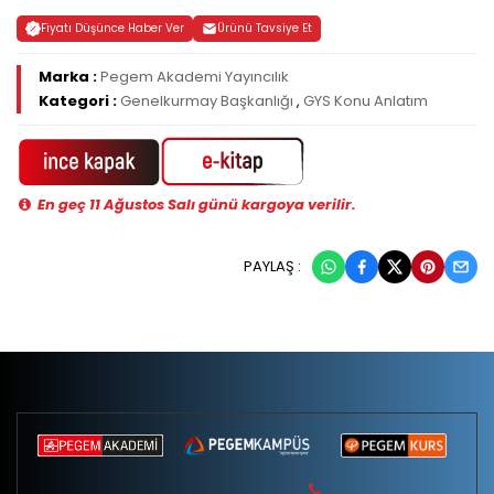
Fiyatı Düşünce Haber Ver
Ürünü Tavsiye Et
Marka :
Pegem Akademi Yayıncılık
Kategori :
Genelkurmay Başkanlığı
,
GYS Konu Anlatım
En geç 11 Ağustos Salı günü kargoya verilir.
PAYLAŞ :