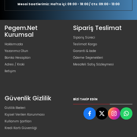
Mesai Saatlerimiz: Hafta içi: 09:00 - 18:00 / Cts: 09:00 - 13:00
Pegem.Net
Sipariş Teslimat
Kurumsal
Sipariş Süreci
Hakkımızda
Teslimat Kargo
Yazarımız Olun
Garanti & İade
Banka Hesapları
Ödeme Seçenekleri
Adres / Kroki
Mesafeli Satış Sözleşmesi
İletişim
Güvenlik Gizlilik
BIZI TAKIP EDIN
Gizlilik İlkeleri
Kişisel Verilen Korunması
Kullanım Şartları
Kredi Kartı Güvenliği