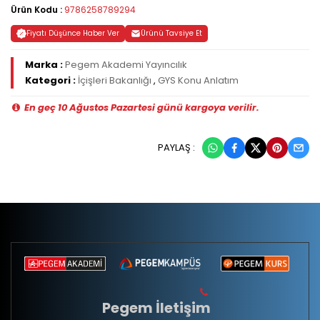
Ürün Kodu :
9786258789294
Fiyatı Düşünce Haber Ver
Ürünü Tavsiye Et
Marka :
Pegem Akademi Yayıncılık
Kategori :
İçişleri Bakanlığı
,
GYS Konu Anlatım
En geç 10 Ağustos Pazartesi günü kargoya verilir.
PAYLAŞ :
Pegem İletişim