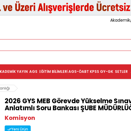
Akademik/K
KADEMIK YAYIN
AGS
EĞITIM BILIMLERI
AGS-ÖABT
KPSS GY-GK
SETLER
anlığı
2026 GYS MEB Görevde Yükselme Sınavl
Anlatımlı Soru Bankası ŞUBE MÜDÜRLÜ
Komisyon
Yeni Ürün