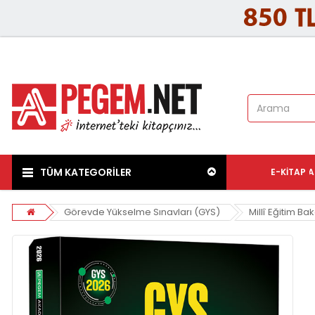
TÜM KATEGORİLER
E-KITAP
A
Görevde Yükselme Sınavları (GYS)
Millî Eğitim Bak