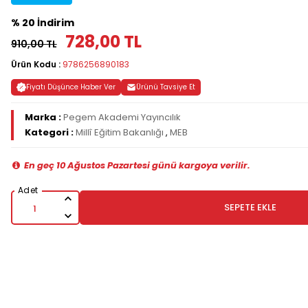
% 20 İndirim
728,00 TL
910,00 TL
Ürün Kodu :
9786256890183
Fiyatı Düşünce Haber Ver
Ürünü Tavsiye Et
Marka :
Pegem Akademi Yayıncılık
Kategori :
Millî Eğitim Bakanlığı
,
MEB
En geç 10 Ağustos Pazartesi günü kargoya verilir.
SEPETE EKLE