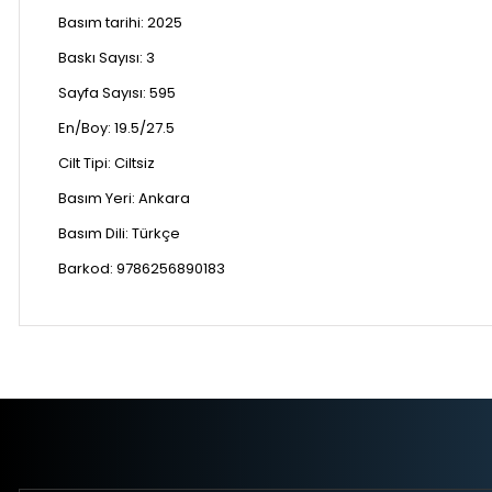
Basım tarihi:
2025
Baskı Sayısı:
3
Sayfa Sayısı:
595
En/Boy:
19.5/27.5
Cilt Tipi:
Ciltsiz
Basım Yeri:
Ankara
Basım Dili:
Türkçe
Barkod: 9786256890183