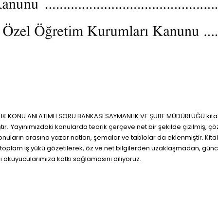
IK KONU ANLATIMLI SORU BANKASI SAYMANLIK VE ŞUBE MÜDÜRLÜĞÜ kitabı
Yayınımızdaki konularda teorik çerçeve net bir şekilde çizilmiş, çözü
 konuların arasına yazar notları, şemalar ve tablolar da eklenmiştir. 
arın toplam iş yükü gözetilerek, öz ve net bilgilerden uzaklaşmadan, g
i okuyucularımıza katkı sağlamasını diliyoruz.