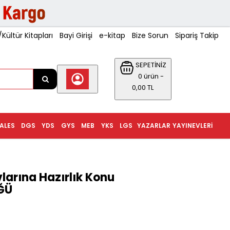
ültür Kitapları
Bayi Girişi
e-kitap
Bize Sorun
Sipariş Takip
SEPETİNİZ
0 ürün -
0,00 TL
ALES
DGS
YDS
GYS
MEB
YKS
LGS
YAZARLAR
YAYINEVLERI
arına Hazırlık Konu
ĞÜ