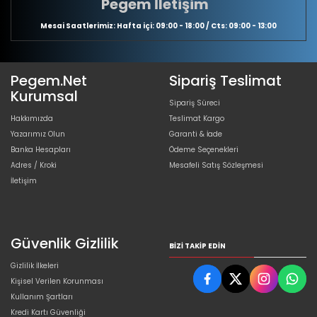
Pegem İletişim
Mesai Saatlerimiz: Hafta içi: 09:00 - 18:00 / Cts: 09:00 - 13:00
Pegem.Net
Sipariş Teslimat
Kurumsal
Sipariş Süreci
Hakkımızda
Teslimat Kargo
Yazarımız Olun
Garanti & İade
Banka Hesapları
Ödeme Seçenekleri
Adres / Kroki
Mesafeli Satış Sözleşmesi
İletişim
Güvenlik Gizlilik
BIZI TAKIP EDIN
Gizlilik İlkeleri
Kişisel Verilen Korunması
Kullanım Şartları
Kredi Kartı Güvenliği