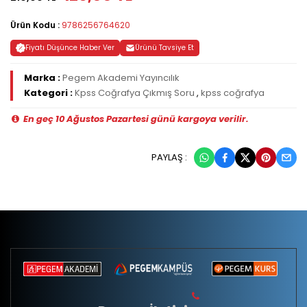
Ürün Kodu :
9786256764620
Fiyatı Düşünce Haber Ver
Ürünü Tavsiye Et
Marka :
Pegem Akademi Yayıncılık
Kategori :
Kpss Coğrafya Çıkmış Soru
,
kpss coğrafya
En geç 10 Ağustos Pazartesi günü kargoya verilir.
PAYLAŞ :