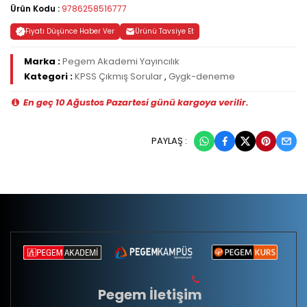
Ürün Kodu :
9786258516777
Fiyatı Düşünce Haber Ver
Ürünü Tavsiye Et
Marka :
Pegem Akademi Yayıncılık
Kategori :
KPSS Çıkmış Sorular
,
Gygk-deneme
En geç 10 Ağustos Pazartesi günü kargoya verilir.
PAYLAŞ :
Pegem İletişim