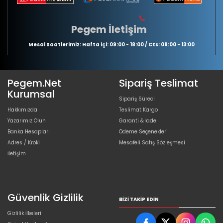
Pegem İletişim
Mesai Saatlerimiz: Hafta içi: 09:00 - 18:00 / Cts: 09:00 - 13:00
Pegem.Net
Sipariş Teslimat
Kurumsal
Sipariş Süreci
Hakkımızda
Teslimat Kargo
Yazarımız Olun
Garanti & İade
Banka Hesapları
Ödeme Seçenekleri
Adres / Kroki
Mesafeli Satış Sözleşmesi
İletişim
Güvenlik Gizlilik
BIZI TAKIP EDIN
Gizlilik İlkeleri