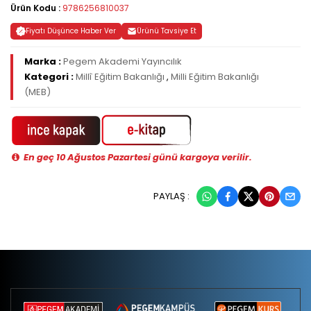
Ürün Kodu :
9786256810037
Fiyatı Düşünce Haber Ver
Ürünü Tavsiye Et
Marka :
Pegem Akademi Yayıncılık
Kategori :
Millî Eğitim Bakanlığı
,
Milli Eğitim Bakanlığı
(MEB)
En geç 10 Ağustos Pazartesi günü kargoya verilir.
PAYLAŞ :