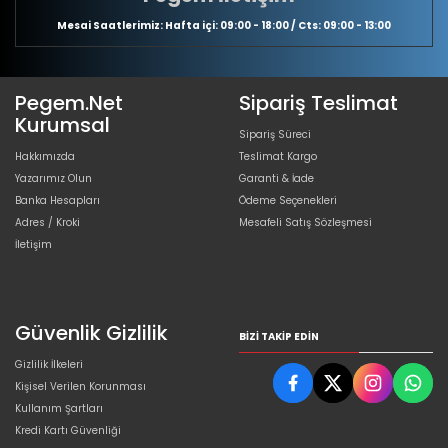
Mesai Saatlerimiz: Hafta içi: 09:00 - 18:00 / Cts: 09:00 - 13:00
Pegem.Net
Sipariş Teslimat
Kurumsal
Sipariş Süreci
Hakkımızda
Teslimat Kargo
Yazarımız Olun
Garanti & İade
Banka Hesapları
Ödeme Seçenekleri
Adres / Kroki
Mesafeli Satış Sözleşmesi
İletişim
Güvenlik Gizlilik
BIZI TAKIP EDIN
Gizlilik İlkeleri
Kişisel Verilen Korunması
Kullanım Şartları
Kredi Kartı Güvenliği