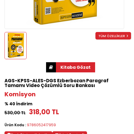
TÜM ÖZELLİKLER
AGS-KPSS-ALES-DGS Ezberbozan Paragraf
Tamamı Video Çözümlü Soru Bankası
Komisyon
% 40 İndirim
318,00 TL
530,00 TL
Ürün Kodu :
9786052417959