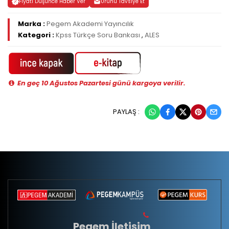
Fiyatı Düşünce Haber Ver
Ürünü Tavsiye Et
Marka :
Pegem Akademi Yayıncılık
Kategori :
Kpss Türkçe Soru Bankası
,
ALES
En geç 10 Ağustos Pazartesi günü kargoya verilir.
PAYLAŞ :
Pegem İletişim