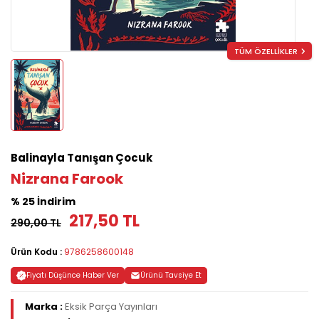
TÜM ÖZELLİKLER
Balinayla Tanışan Çocuk
Nizrana Farook
% 25 İndirim
217,50 TL
290,00 TL
Ürün Kodu :
9786258600148
Fiyatı Düşünce Haber Ver
Ürünü Tavsiye Et
Marka :
Eksik Parça Yayınları