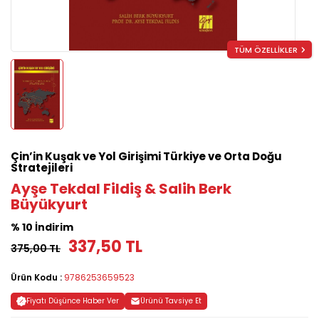
TÜM ÖZELLİKLER
Çin’in Kuşak ve Yol Girişimi Türkiye ve Orta Doğu
Stratejileri
Ayşe Tekdal Fildiş & Salih Berk
Büyükyurt
% 10 İndirim
337,50 TL
375,00 TL
Ürün Kodu :
9786253659523
Fiyatı Düşünce Haber Ver
Ürünü Tavsiye Et