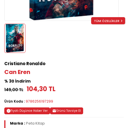
TÜM ÖZELLİKLER
Cristiano Ronaldo
Can Eren
% 30 İndirim
104,30 TL
149,00 TL
Ürün Kodu :
9786256197299
Fiyatı Düşünce Haber Ver
Ürünü Tavsiye Et
Marka :
Peta Kitap