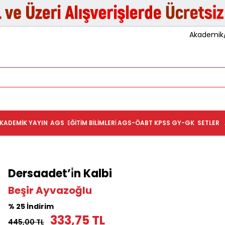
Akademik/K
KADEMIK YAYIN
AGS
EĞITIM BILIMLERI
AGS-ÖABT
KPSS GY-GK
SETLER
Dersaadet’i̇n Kalbi
Beşir Ayvazoğlu
% 25 İndirim
333,75 TL
445,00 TL