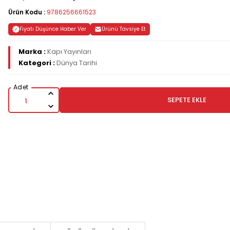
Ürün Kodu :
9786256661523
Fiyatı Düşünce Haber Ver
Ürünü Tavsiye Et
Marka :
Kapı Yayınları
Kategori :
Dünya Tarihi
SEPETE EKLE