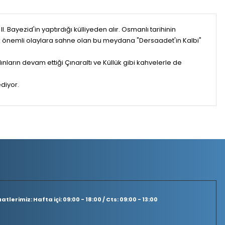
yezid'in yaptırdığı külliyeden alır. Osmanlı tarihinin
çok önemli olaylara sahne olan bu meydana "Dersaadet'in Kalbi"
nların devam ettiği Çınaraltı ve Küllük gibi kahvelerle de
ediyor.
tlerimiz: Hafta içi: 09:00 - 18:00 / Cts: 09:00 - 13:00