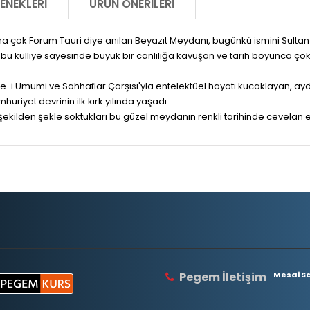
ENEKLERI
ÜRÜN ÖNERILERI
Forum Tauri diye anılan Beyazıt Meydanı, bugünkü ismini Sultan II. Ba
en bu külliye sayesinde büyük bir canlılığa kavuşan ve tarih boyunca 
ne-i Umumi ve Sahhaflar Çarşısı'yla entelektüel hayatı kucaklayan, aydı
riyet devrinin ilk kırk yılında yaşadı.
de şekilden şekle soktukları bu güzel meydanın renkli tarihinde cevelan 
Pegem İletişim
Mesai Saa