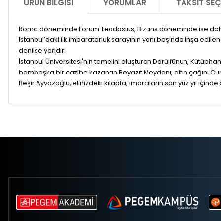
ÜRÜN BILGISI
YORUMLAR
TAKSIT SEÇ
Roma döneminde Forum Teodosius, Bizans döneminde ise daha çok 
İstanbul'daki ilk imparatorluk sarayının yanı başında inşa edil
denilse yeridir.
İstanbul Üniversitesi'nin temelini oluşturan Darülfünun, Kütüpha
bambaşka bir cazibe kazanan Beyazıt Meydanı, altın çağını Cumhu
Beşir Ayvazoğlu, elinizdeki kitapta, imarcıların son yüz yıl için