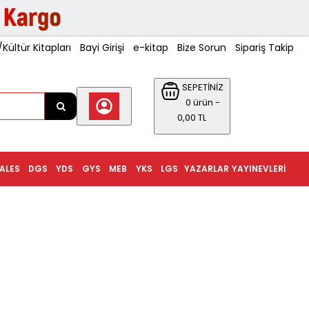
ültür Kitapları
Bayi Girişi
e-kitap
Bize Sorun
Sipariş Takip
SEPETİNİZ
0 ürün -
0,00 TL
ALES
DGS
YDS
GYS
MEB
YKS
LGS
YAZARLAR
YAYINEVLERI