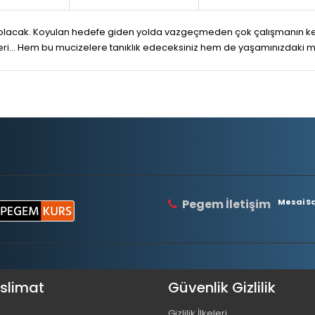
m olacak. Koyulan hedefe giden yolda vazgeçmeden çok çalışmanın kend
ri… Hem bu mucizelere tanıklık edeceksiniz hem de yaşamınızdaki muc
Pegem İletişim
Mesai Saa
eslimat
Güvenlik Gizlilik
Gizlilik İlkeleri