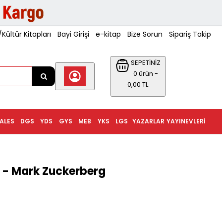
ültür Kitapları
Bayi Girişi
e-kitap
Bize Sorun
Sipariş Takip
SEPETİNİZ
0 ürün -
0,00 TL
ALES
DGS
YDS
GYS
MEB
YKS
LGS
YAZARLAR
YAYINEVLERI
 - Mark Zuckerberg