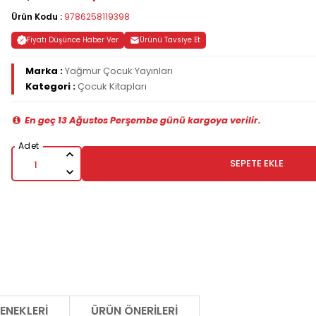
Ürün Kodu :
9786258119398
Fiyatı Düşünce Haber Ver
Ürünü Tavsiye Et
Marka :
Yağmur Çocuk Yayınları
Kategori :
Çocuk Kitapları
En geç 13 Ağustos Perşembe günü kargoya verilir.
SEPETE EKLE
ENEKLERI
ÜRÜN ÖNERILERI