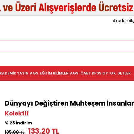
Akademik/K
KADEMIK YAYIN
AGS
EĞITIM BILIMLERI
AGS-ÖABT
KPSS GY-GK
SETLER
Dünyayı Değiştiren Muhteşem İnsanlar
Kolektif
% 28 İndirim
133,20 TL
185,00 TL