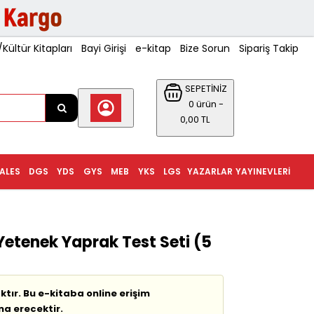
ültür Kitapları
Bayi Girişi
e-kitap
Bize Sorun
Sipariş Takip
SEPETİNİZ
0 ürün -
0,00 TL
ALES
DGS
YDS
GYS
MEB
YKS
LGS
YAZARLAR
YAYINEVLERI
Yetenek Yaprak Test Seti (5
tır. Bu e-kitaba online erişim
na erecektir.