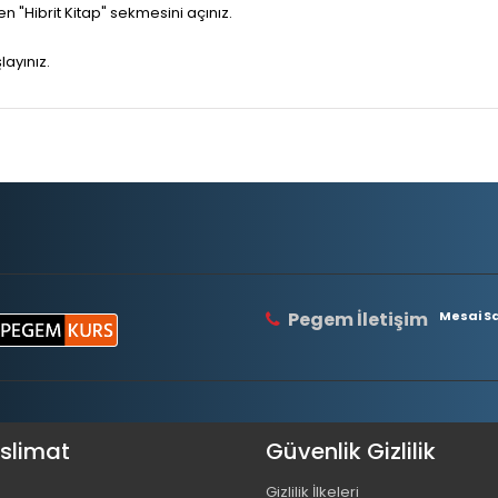
"Hibrit Kitap" sekmesini açınız.
layınız.
Pegem İletişim
Mesai Saa
eslimat
Güvenlik Gizlilik
Gizlilik İlkeleri