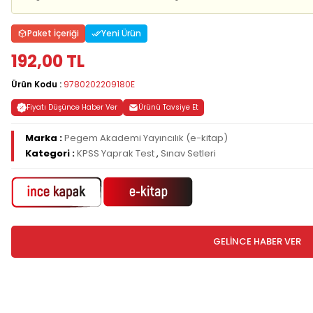
Paket İçeriği
Yeni Ürün
192,00 TL
Ürün Kodu :
9780202209180E
Fiyatı Düşünce Haber Ver
Ürünü Tavsiye Et
Marka :
Pegem Akademi Yayıncılık (e-kitap)
Kategori :
KPSS Yaprak Test
,
Sınav Setleri
GELİNCE HABER VER