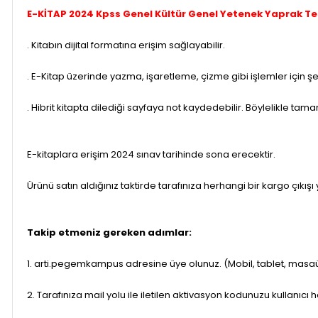
E-KİTAP 2024 Kpss Genel Kültür Genel Yetenek Yaprak Test
. Kitabın dijital formatına erişim sağlayabilir.
. E-Kitap üzerinde yazma, işaretleme, çizme gibi işlemler için şek
. Hibrit kitapta dilediği sayfaya not kaydedebilir. Böylelikle ta
E-kitaplara erişim 2024 sınav tarihinde sona erecektir.
Ürünü satın aldığınız taktirde tarafınıza herhangi bir kargo çıkışı ya
Takip etmeniz gereken adımlar:
1. arti.pegemkampus adresine üye olunuz. (Mobil, tablet, masaü
2. Tarafınıza mail yolu ile iletilen aktivasyon kodunuzu kullanıcı