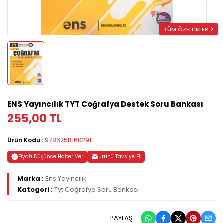
TÜM ÖZELLİKLER
ENS Yayıncılık TYT Coğrafya Destek Soru Bankası
255,00 TL
Ürün Kodu :
9786258160291
Fiyatı Düşünce Haber Ver
Ürünü Tavsiye Et
Marka :
Ens Yayıncılık
Kategori :
Tyt Coğrafya Soru Bankası
PAYLAŞ :