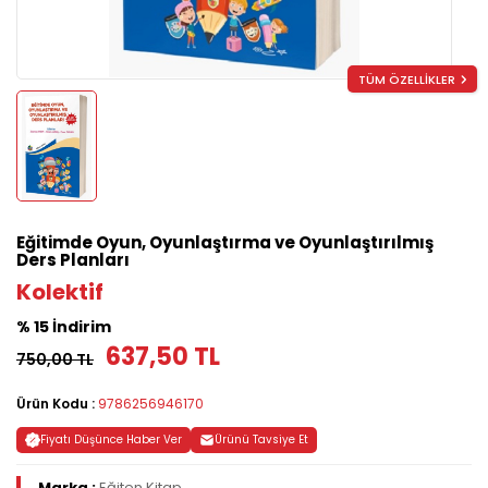
TÜM ÖZELLİKLER
Eğitimde Oyun, Oyunlaştırma ve Oyunlaştırılmış
Ders Planları
Kolektif
% 15 İndirim
637,50 TL
750,00 TL
Ürün Kodu :
9786256946170
Fiyatı Düşünce Haber Ver
Ürünü Tavsiye Et
Marka :
Eğiten Kitap