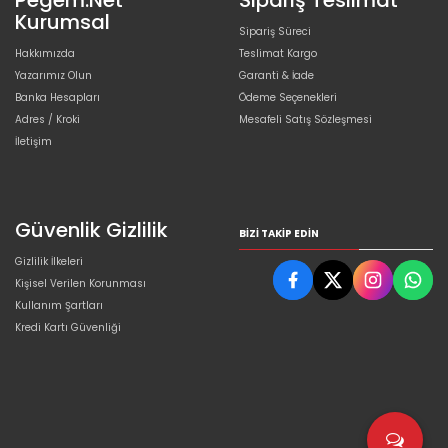
Pegem.Net
Sipariş Teslimat
Kurumsal
Sipariş Süreci
Hakkımızda
Teslimat Kargo
Yazarımız Olun
Garanti & İade
Banka Hesapları
Ödeme Seçenekleri
Adres / Kroki
Mesafeli Satış Sözleşmesi
İletişim
Güvenlik Gizlilik
BIZI TAKIP EDIN
Gizlilik İlkeleri
Kişisel Verilen Korunması
Kullanım Şartları
Kredi Kartı Güvenliği