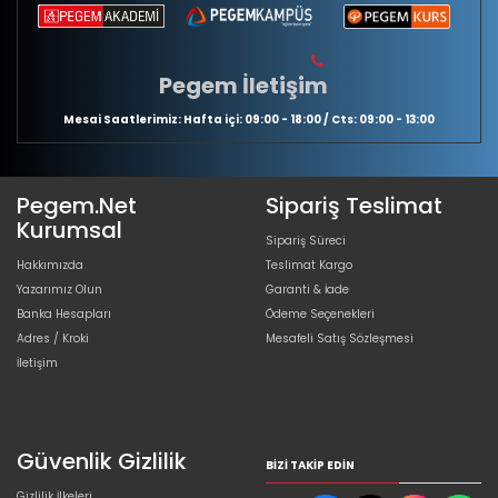
Pegem İletişim
Mesai Saatlerimiz: Hafta içi: 09:00 - 18:00 / Cts: 09:00 - 13:00
Pegem.Net
Sipariş Teslimat
Kurumsal
Sipariş Süreci
Hakkımızda
Teslimat Kargo
Yazarımız Olun
Garanti & İade
Banka Hesapları
Ödeme Seçenekleri
Adres / Kroki
Mesafeli Satış Sözleşmesi
İletişim
Güvenlik Gizlilik
BIZI TAKIP EDIN
Gizlilik İlkeleri