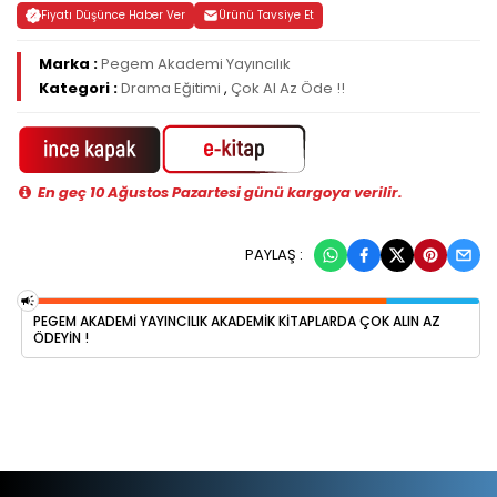
Fiyatı Düşünce Haber Ver
Ürünü Tavsiye Et
Marka :
Pegem Akademi Yayıncılık
Kategori :
Drama Eğitimi
,
Çok Al Az Öde !!
En geç 10 Ağustos Pazartesi günü kargoya verilir.
PAYLAŞ :
PEGEM AKADEMI YAYINCILIK AKADEMIK KITAPLARDA ÇOK ALIN AZ
ÖDEYIN !