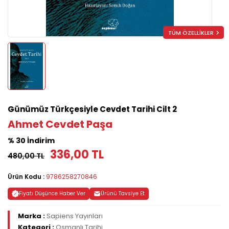
TÜM ÖZELLİKLER
Günümüz Türkçesiyle Cevdet Tarihi Cilt 2
Ahmet Cevdet Paşa
% 30 İndirim
336,00 TL
480,00 TL
Ürün Kodu :
9786258270846
Fiyatı Düşünce Haber Ver
Ürünü Tavsiye Et
Marka :
Sapiens Yayınları
Kategori :
Osmanlı Tarihi