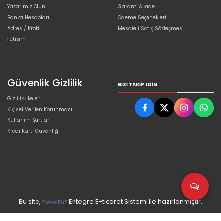
Yazarımız Olun
Garanti & İade
Banka Hesapları
Ödeme Seçenekleri
Adres / Kroki
Mesafeli Satış Sözleşmesi
İletişim
Güvenlik Gizlilik
BIZI TAKIP EDIN
Gizlilik İlkeleri
Kişisel Verilen Korunması
Kullanım Şartları
Kredi Kartı Güvenliği
Bu site,
Entegre E-ticaret Sistemi ile hazırlanmıştır.
PobolEti®