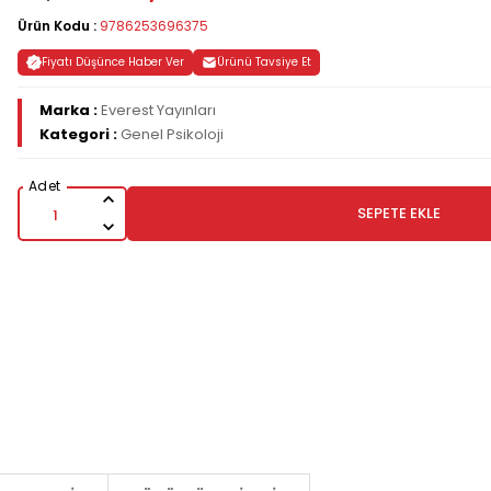
Ürün Kodu :
9786253696375
Fiyatı Düşünce Haber Ver
Ürünü Tavsiye Et
Marka :
Everest Yayınları
Kategori :
Genel Psikoloji
SEPETE EKLE