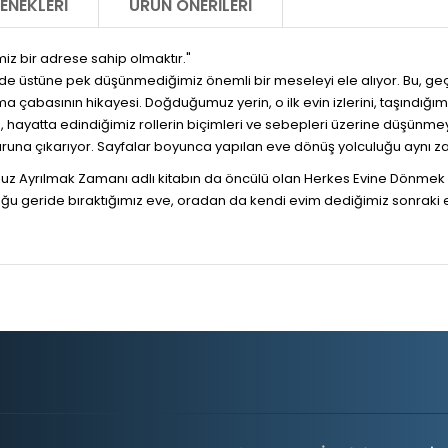
ENEKLERI
ÜRÜN ÖNERILERI
iz bir adrese sahip olmaktır."
 de üstüne pek düşünmediğimiz önemli bir meseleyi ele alıyor. Bu, ge
ma çabasının hikayesi. Doğduğumuz yerin, o ilk evin izlerini, taşındığım
ayatta edindiğimiz rollerin biçimleri ve sebepleri üzerine düşünmeye 
 turuna çıkarıyor. Sayfalar boyunca yapılan eve dönüş yolculuğu aynı
z Ayrılmak Zamanı adlı kitabın da öncülü olan Herkes Evine Dönmek İst
 geride bıraktığımız eve, oradan da kendi evim dediğimiz sonraki ev