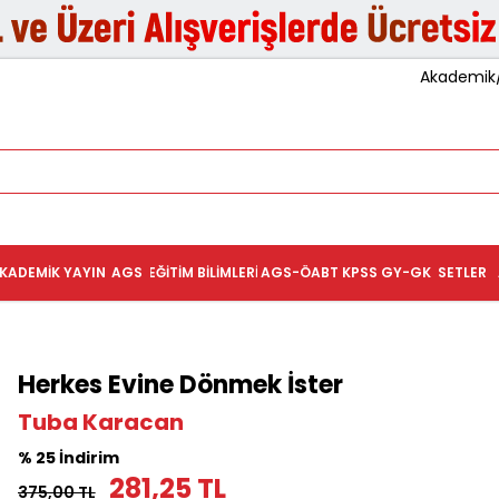
Akademik/K
KADEMIK YAYIN
AGS
EĞITIM BILIMLERI
AGS-ÖABT
KPSS GY-GK
SETLER
Herkes Evine Dönmek İster
Tuba Karacan
% 25 İndirim
281,25 TL
375,00 TL