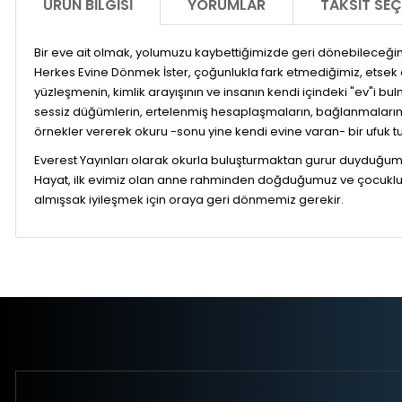
ÜRÜN BILGISI
YORUMLAR
TAKSIT SEÇ
Bir eve ait olmak, yolumuzu kaybettiğimizde geri dönebileceğim
Herkes Evine Dönmek İster, çoğunlukla fark etmediğimiz, etsek
yüzleşmenin, kimlik arayışının ve insanın kendi içindeki "ev"i bul
sessiz düğümlerin, ertelenmiş hesaplaşmaların, bağlanmaların, h
örnekler vererek okuru -sonu yine kendi evine varan- bir ufuk
Everest Yayınları olarak okurla buluşturmaktan gurur duyduğumu
Hayat, ilk evimiz olan anne rahminden doğduğumuz ve çocukluğu
almışsak iyileşmek için oraya geri dönmemiz gerekir.