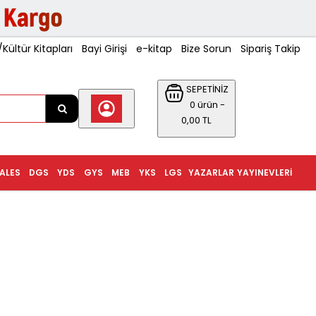
ültür Kitapları
Bayi Girişi
e-kitap
Bize Sorun
Sipariş Takip
SEPETİNİZ
0 ürün -
0,00 TL
ALES
DGS
YDS
GYS
MEB
YKS
LGS
YAZARLAR
YAYINEVLERI